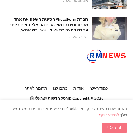
אוגוסט 04, 2026
חברת AheadForm הסינית חשפה את אחד
מהרובוטים הדמויי-אדם הריאליסטיים ביותר
עד כה בתערוכת WAIC 2026 בשנגחאי,
יולי 21, 2026
עמוד ראשי
אודות
כתבו לנו
תרומה לאתר
2026
Copyright ©
פורטל חדשות ישראלי 📰
האתר שלנו משתמש בקובצי Cookie כדי לשפר את חוויית המשתמש
שלך.
למידע נוסף
Accept !