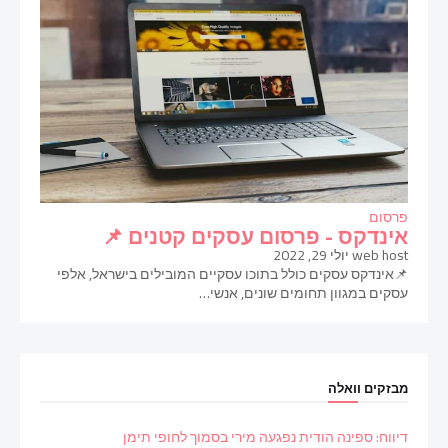
פרסום
אינדקס - פרסום עסקים קטנים 📌
web host
יולי 29, 2022
📌אינדקס עסקים כולל בתוכו עסקיים המובילים בישראל, אלפי
עסקים במגוון תחומים שונים, אנשי…
מבזקים וואלה
דיווח: ספינה הודית נפגעה מירי בסמוך לחופי תימן