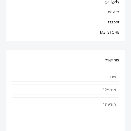
gadgety
nexter
tgspot
MZI STORE
צור קשר