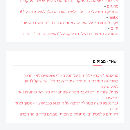
מגי טביבי יוצאת להפסקה: זה הפוסט שהפתיע את העוקבים -
סרוגים
-
המפיק המוזיקלי הבריטי ויליאם אורביט הלך לעולמו בגיל 69 -
-
mako
ויקי מ"חתונמי" על הצביטה אחרי הפרידה: "תחושת פספוס" -
היום
-
ההודעה המאכזבת של נטפליקס על "משחק הדיונון" - היום
-
YNET - מבזקים
טראמפ: "מעדיף לחתום על הסכם כדי שאנשים לא ייהרגו"
במפלגה תומכת גיוס: יו"ר ש"ס לשעבר אלי ישי שוקל לחזור
לפוליטיקה
צה"ל: שוגר מיירט לעבר מטרה שהתבררה כירי של כוחותינו, אין
נפגעים
גבר נפצע קשה במהלך רכיבה על אופנוע בכביש 412 סמוך לאור
יהודה
דיווחים פלסטיניים: מתנחלים הציתו מבנים בדרום הר חברון