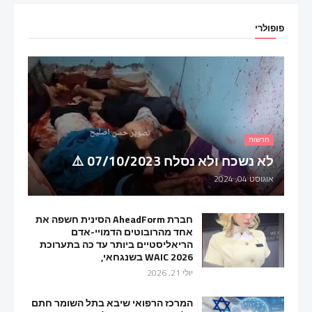
פופולרי
חדשות
לא נשכח ולא נסלח 07/10/2023 ⚠️
אוגוסט 04, 2024
חברת AheadForm הסינית חשפה את
אחד מהרובוטים הדמויי-אדם
הריאליסטיים ביותר עד כה בתערוכת
WAIC 2026 בשנגחאי,
יולי 21, 2026
המרכז הרפואי שיבא בתל השומר חתם