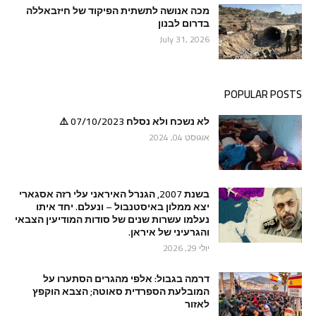
מכה אנושה לתשתית הפיקוד של חיזבאללה
בדרום לבנון
July 31, 2026
POPULAR POSTS
לא נשכח ולא נסלח 07/10/2023 ⚠️
אוגוסט 04, 2024
בשנת 2007, הגנרל האיראני עלי רזה אסגארי
יצא ממלון באיסטנבול – ונעלם. יחד איתו
נעלמו עשרות שנים של סודות המודיעין הצבאי
והגרעיני של איראן.
יולי 29, 2026
דרמה בגבול: אלפי מהגרים הסתערו על
המובלעת הספרדית סאוטה; הצבא הוקפץ
לאזור