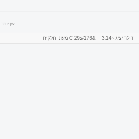
ישן יותר
דולר יציג ~3.14
&#176;C 29 מעונן חלקית