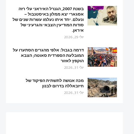
בשנת 2007, הגנרל האיראני עלי רזה
אסגארי יצא ממלון באיסטנבול –
ונעלם. יחד איתו נעלמו עשרות שנים של
סודות המודיעין הצבאי והגרעיני של
איראן.
יולי 29, 2026
דרמה בגבול: אלפי מהגרים הסתערו על
המובלעת הספרדית סאוטה; הצבא
הוקפץ לאזור
יולי 31, 2026
מכה אנושה לתשתית הפיקוד של
חיזבאללה בדרום לבנון
יולי 31, 2026