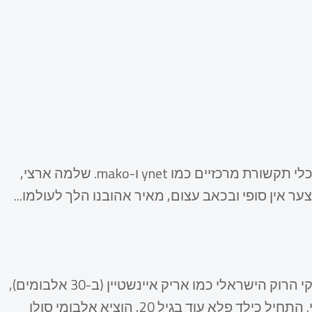
מאיר ישראל נפטר ב-1 או 2 במרץ 2026, כפי שדווח בכלי תקשורת מרכזיים כמו ynet ו-mako. שלמה ארצי,
ט מרגש: "בצער אין סופי ובכאב עצום, מאיר אהובנו הלך לעולמו...
ישראל היה חבר בלהקת תמוז המפורסמת וניגן עם ענקי הרוק הישראלי כמו אריק איינשטיין (ב-30 אלבומים),
שלום חנוך, גידי גוב, דויד ברוזה, יוני רכטר ושלמה ארצי. התחיל כילד פלא עוד בגיל 20, הוציא אלבומי סולו