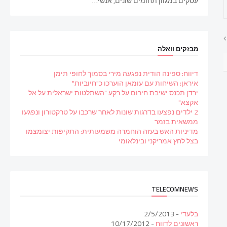
עסקים במגוון תחומים שונים, אנשי…
מבזקים וואלה
דיווח: ספינה הודית נפגעה מירי בסמוך לחופי תימן
איראן: השיחות עם עומאן הוערכו כ"חיוביות"
ירדן תכנס ישיבת חירום על רקע "השתלטות ישראלית על אל
אקצא"
2 ילדים נפצעו בדרגות שונות לאחר שרכבו על טרקטורון ונפגעו
ממשאית בזמר
מדיניות האש בעזה הוחמרה משמעותית: התקיפות יצומצמו
בצל לחץ אמריקני ובינלאומי
TELECOMNEWS
בלעדי
- 2/5/2013
ראשונים לדווח
- 10/17/2012