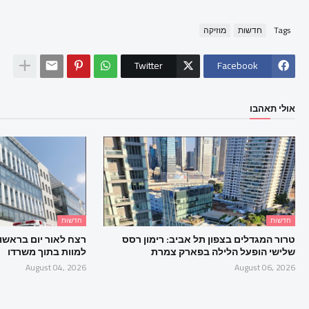
Tags
חדשות
מוזיקה
Twitter
Facebook
אולי תאהבו
חדשות
חדשות
טרור המגדלים בצפון תל אביב: רימון רסס
רצח לאור יום בראשון ל
שלישי הופעל הלילה בפארק צמרת
למוות בתוך משרדו
August 04, 2026
August 06, 2026