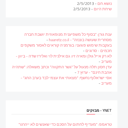
נושא חם
- 2/5/2013
שיחת היום
- 2/5/2013
ענת גורן: "בסוף כל משפיענית מנופאוזית יושבת חברה
מסחרית שעושה בוננזה" - haaretz.co.il
-
בעקבות שימוש פוגעני: בגרמניה קוראים לאסור משקפים
חכמים - סרוגים
-
לא רק אייל גולן ומאיה זיו: גם אילנית לוי ואלירז שדה - ביוון -
מעריב
-
עדן חסון תלה מנעול על "גשר התקווה" וכתב משאלה: "שתהיה
אהבת חינם" - ערוץ 7
-
אסי ישראלוף נחשף: "מצאתי את עצמי לבד בערב החג" -
מעריב
-
YNET - מבזקים
טראמפ: "מעדיף לחתום על הסכם כדי שאנשים לא ייהרגו"