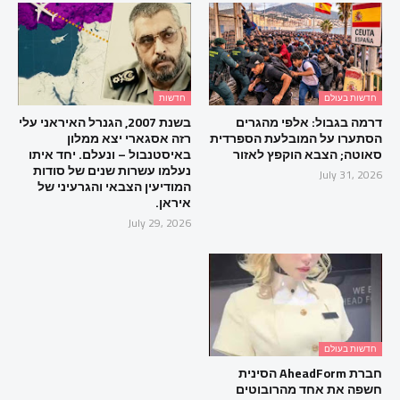
חדשות בעולם
חדשות
דרמה בגבול: אלפי מהגרים
בשנת 2007, הגנרל האיראני עלי
הסתערו על המובלעת הספרדית
רזה אסגארי יצא ממלון
סאוטה; הצבא הוקפץ לאזור
באיסטנבול – ונעלם. יחד איתו
נעלמו עשרות שנים של סודות
July 31, 2026
המודיעין הצבאי והגרעיני של
איראן.
July 29, 2026
חדשות בעולם
חברת AheadForm הסינית
חשפה את אחד מהרובוטים