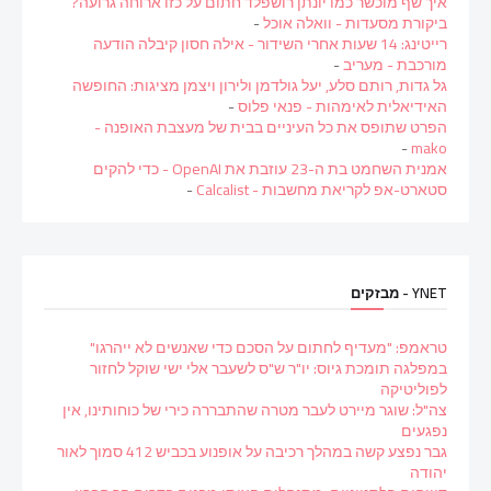
איך שף מוכשר כמו יונתן רושפלד חתום על כזו ארוחה גרועה?
ביקורת מסעדות - וואלה אוכל
-
רייטינג: 14 שעות אחרי השידור - אילה חסון קיבלה הודעה
מורכבת - מעריב
-
גל גדות, רותם סלע, יעל גולדמן ולירון ויצמן מציגות: החופשה
האידיאלית לאימהות - פנאי פלוס
-
הפרט שתופס את כל העיניים בבית של מעצבת האופנה -
-
mako
אמנית השחמט בת ה-23 עוזבת את OpenAI - כדי להקים
סטארט-אפ לקריאת מחשבות - Calcalist
-
YNET - מבזקים
טראמפ: "מעדיף לחתום על הסכם כדי שאנשים לא ייהרגו"
במפלגה תומכת גיוס: יו"ר ש"ס לשעבר אלי ישי שוקל לחזור
לפוליטיקה
צה"ל: שוגר מיירט לעבר מטרה שהתבררה כירי של כוחותינו, אין
נפגעים
גבר נפצע קשה במהלך רכיבה על אופנוע בכביש 412 סמוך לאור
יהודה