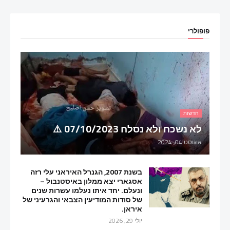
פופולרי
חדשות
לא נשכח ולא נסלח 07/10/2023 ⚠️
אוגוסט 04, 2024
בשנת 2007, הגנרל האיראני עלי רזה
אסגארי יצא ממלון באיסטנבול –
ונעלם. יחד איתו נעלמו עשרות שנים
של סודות המודיעין הצבאי והגרעיני של
איראן.
יולי 29, 2026