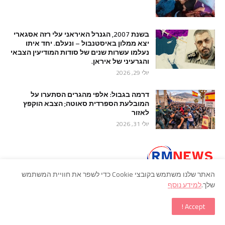
בשנת 2007, הגנרל האיראני עלי רזה אסגארי
יצא ממלון באיסטנבול – ונעלם. יחד איתו
נעלמו עשרות שנים של סודות המודיעין הצבאי
והגרעיני של איראן.
יולי 29, 2026
דרמה בגבול: אלפי מהגרים הסתערו על
המובלעת הספרדית סאוטה; הצבא הוקפץ
לאזור
יולי 31, 2026
האתר שלנו משתמש בקובצי Cookie כדי לשפר את חוויית המשתמש
שלך.
למידע נוסף
Accept !
עמוד ראשי
אודות
כתבו לנו
תרומה לאתר