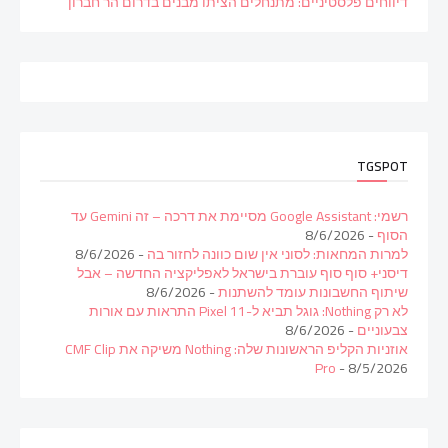
דיווחים פלסטיניים: מתנחלים הציתו מבנים בדרום הר חברון
TGSPOT
רשמי: Google Assistant מסיימת את דרכה – זה Gemini עד
הסוף
- 8/6/2026
למרות המחאות: לסוני אין שום כוונה לחזור בה
- 8/6/2026
דיסני+ סוף סוף עוברת בישראל לאפליקציה החדשה – אבל
שיתוף החשבונות עומד להשתנות
- 8/6/2026
לא רק Nothing: גוגל תביא ל-Pixel 11 התראות עם אורות
צבעוניים
- 8/6/2026
אוזניות הקליפ הראשונות שלה: Nothing משיקה את CMF Clip
Pro
- 8/5/2026