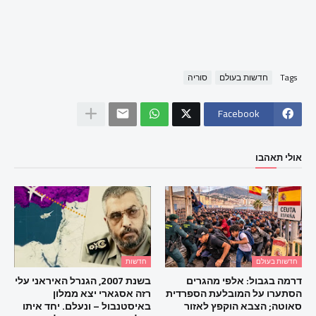
Tags
חדשות בעולם
סוריה
Facebook
אולי תאהבו
חדשות בעולם
חדשות
דרמה בגבול: אלפי מהגרים
בשנת 2007, הגנרל האיראני עלי
הסתערו על המובלעת הספרדית
רזה אסגארי יצא ממלון
סאוטה; הצבא הוקפץ לאזור
באיסטנבול – ונעלם. יחד איתו