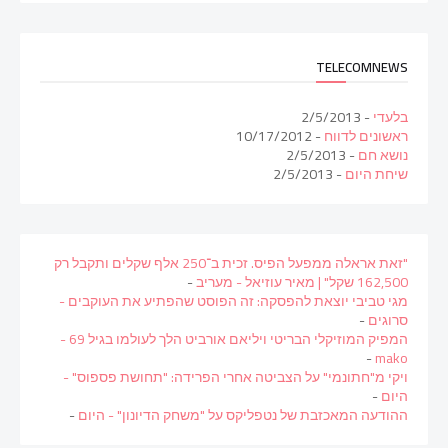
TELECOMNEWS
בלעדי
- 2/5/2013
ראשונים לדווח
- 10/17/2012
נושא חם
- 2/5/2013
שיחת היום
- 2/5/2013
"זאת אראלה ממפעל הפיס. זכית ב־250 אלף שקלים ותקבל רק
162,500 שקל" | מאיר עוזיאל - מעריב
-
מגי טביבי יוצאת להפסקה: זה הפוסט שהפתיע את העוקבים -
סרוגים
-
המפיק המוזיקלי הבריטי ויליאם אורביט הלך לעולמו בגיל 69 -
-
mako
ויקי מ"חתונמי" על הצביטה אחרי הפרידה: "תחושת פספוס" -
היום
-
ההודעה המאכזבת של נטפליקס על "משחק הדיונון" - היום
-