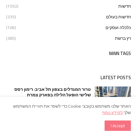
חדשות
(1592)
חדשות בעולם
(335)
כלכלה ועסקים
(106)
רץ ברשת
(385)
MAIN TAGS
LATEST POSTS
טרור המגדלים בצפון תל אביב: רימון רסס
שלישי הופעל הלילה בפארק צמרת
August 06, 2026
האתר שלנו משתמש בקובצי Cookie כדי לשפר את חוויית המשתמש
שלך.
למידע נוסף
רצח לאור יום בראשון לציון: עורך דין נורה
Accept !
למוות בתוך משרדו
August 04, 2026