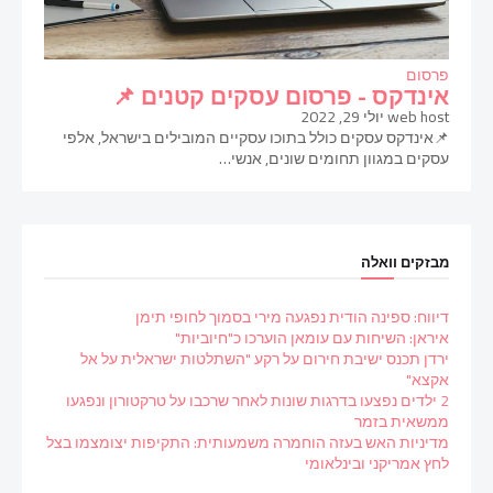
פרסום
אינדקס - פרסום עסקים קטנים 📌
web host
יולי 29, 2022
📌אינדקס עסקים כולל בתוכו עסקיים המובילים בישראל, אלפי
עסקים במגוון תחומים שונים, אנשי…
מבזקים וואלה
דיווח: ספינה הודית נפגעה מירי בסמוך לחופי תימן
איראן: השיחות עם עומאן הוערכו כ"חיוביות"
ירדן תכנס ישיבת חירום על רקע "השתלטות ישראלית על אל
אקצא"
2 ילדים נפצעו בדרגות שונות לאחר שרכבו על טרקטורון ונפגעו
ממשאית בזמר
מדיניות האש בעזה הוחמרה משמעותית: התקיפות יצומצמו בצל
לחץ אמריקני ובינלאומי