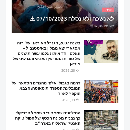
חדשות
לא נשכח ולא נסלח 07/10/2023 ⚠️
אוגוסט 04, 2024
בשנת 2007, הגנרל האיראני עלי רזה
אסגארי יצא ממלון באיסטנבול –
ונעלם. יחד איתו נעלמו עשרות שנים
של סודות המודיעין הצבאי והגרעיני של
איראן.
יולי 29, 2026
דרמה בגבול: אלפי מהגרים הסתערו על
המובלעת הספרדית סאוטה; הצבא
הוקפץ לאזור
יולי 31, 2026
המיליונים שמאחורי השמאל הרדיקלי:
כך נבנית מכונת הכסף של הפוליטיקה
האנטי־ישראלית בארה״ב
יולי 20, 2026