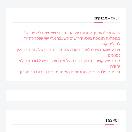
YNET - מבזקים
טראמפ: "מעדיף לחתום על הסכם כדי שאנשים לא ייהרגו"
במפלגה תומכת גיוס: יו"ר ש"ס לשעבר אלי ישי שוקל לחזור
לפוליטיקה
צה"ל: שוגר מיירט לעבר מטרה שהתבררה כירי של כוחותינו, אין
נפגעים
גבר נפצע קשה במהלך רכיבה על אופנוע בכביש 412 סמוך לאור
יהודה
דיווחים פלסטיניים: מתנחלים הציתו מבנים בדרום הר חברון
TGSPOT