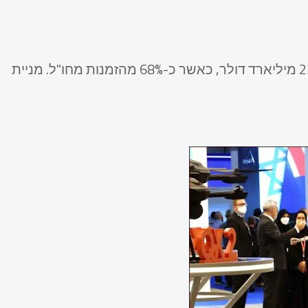
עסקה זו תרמה לצבר הזמנות של אלביט בשיא של 23.8 מיליארד דולר, כאשר כ-68% מהזמנות מחו"ל. מניית