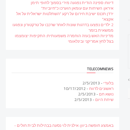
דיווח: ספינה הודית נפגעה מירי בסמוך לחופי תימן
איראן: השיחות עם עומאן הוערכו כ"חיוביות"
ירדן תכנס ישיבת חירום על רקע "השתלטות ישראלית על אל
אקצא"
2 ילדים נפצעו בדרגות שונות לאחר שרכבו על טרקטורון ונפגעו
ממשאית בזמר
מדיניות האש בעזה הוחמרה משמעותית: התקיפות יצומצמו
בצל לחץ אמריקני ובינלאומי
TELECOMNEWS
בלעדי
- 2/5/2013
ראשונים לדווח
- 10/17/2012
נושא חם
- 2/5/2013
שיחת היום
- 2/5/2013
באמצע חופשה ביוון: אילנית לוי נסעה בבהילות לבית חולים -