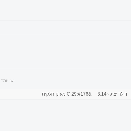
ישן יותר
דולר יציג ~3.14
&#176;C 29 מעונן חלקית