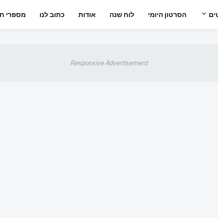
ים
הסרטון היומי
לוח שנה
אודות
כתוב לנו
מספרי חי
Responsive Advertisement