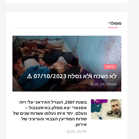
פופולרי
חדשות
לא נשכח ולא נסלח 07/10/2023 ⚠️
אוגוסט 04, 2024
בשנת 2007, הגנרל האיראני עלי רזה
אסגארי יצא ממלון באיסטנבול –
ונעלם. יחד איתו נעלמו עשרות שנים של
סודות המודיעין הצבאי והגרעיני של
איראן.
יולי 29, 2026