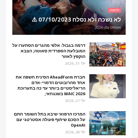
חדשות
לא נשכח ולא נסלח 07/10/2023 ⚠️
אוגוסט 04, 2024
דרמה בגבול: אלפי מהגרים הסתערו על
המובלעת הספרדית סאוטה; הצבא
הוקפץ לאזור
יולי 31, 2026
חברת AheadForm הסינית חשפה את
אחד מהרובוטים הדמויי-אדם
הריאליסטיים ביותר עד כה בתערוכת
WAIC 2026 בשנגחאי,
יולי 21, 2026
המרכז הרפואי שיבא בתל השומר חתם
על הסכם שיתוף פעולה אסטרטגי עם
OpenAI
יולי 29, 2026