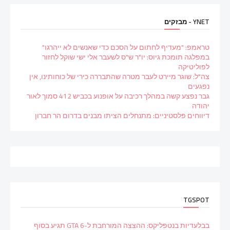
YNET - מבזקים
טראמפ: "מעדיף לחתום על הסכם כדי שאנשים לא ייהרגו"
במפלגה תומכת גיוס: יו"ר ש"ס לשעבר אלי ישי שוקל לחזור
לפוליטיקה
צה"ל: שוגר מיירט לעבר מטרה שהתבררה כירי של כוחותינו, אין
נפגעים
גבר נפצע קשה במהלך רכיבה על אופנוע בכביש 412 סמוך לאור
יהודה
דיווחים פלסטיניים: מתנחלים הציתו מבנים בדרום הר חברון
TGSPOT
בבלעדיות בנטפליקס: ההצצה המורחבת ל-GTA 6 תגיע בסוף