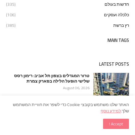
חדשות בעולם
(335)
כלכלה ועסקים
(106)
רץ ברשת
(385)
MAIN TAGS
LATEST POSTS
טרור המגדלים בצפון תל אביב: רימון רסס
שלישי הופעל הלילה בפארק צמרת
August 06, 2026
האתר שלנו משתמש בקובצי Cookie כדי לשפר את חוויית המשתמש
רצח לאור יום בראשון לציון: עורך דין נורה
שלך.
למידע נוסף
למוות בתוך משרדו
August 04, 2026
Accept !