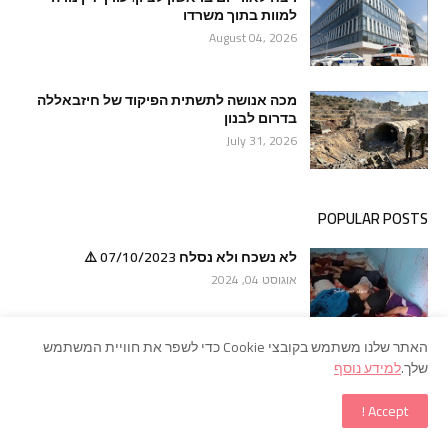
למוות בתוך משרדו
August 04, 2026
מכה אנושה לתשתית הפיקוד של חיזבאללה
בדרום לבנון
July 31, 2026
POPULAR POSTS
לא נשכח ולא נסלח 07/10/2023 ⚠️
אוגוסט 04, 2024
האתר שלנו משתמש בקובצי Cookie כדי לשפר את חוויית המשתמש
דרמה בגבול: אלפי מהגרים הסתערו על
שלך.
למידע נוסף
המובלעת הספרדית סאוטה; הצבא הוקפץ
לאזור
Accept !
יולי 31, 2026