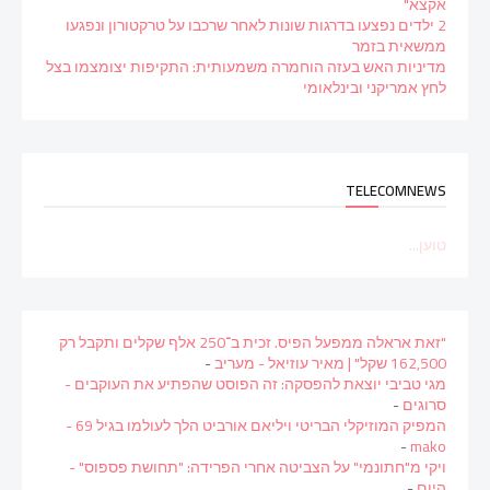
אקצא"
2 ילדים נפצעו בדרגות שונות לאחר שרכבו על טרקטורון ונפגעו
ממשאית בזמר
מדיניות האש בעזה הוחמרה משמעותית: התקיפות יצומצמו בצל
לחץ אמריקני ובינלאומי
TELECOMNEWS
טוען...
"זאת אראלה ממפעל הפיס. זכית ב־250 אלף שקלים ותקבל רק
162,500 שקל" | מאיר עוזיאל - מעריב
-
מגי טביבי יוצאת להפסקה: זה הפוסט שהפתיע את העוקבים -
סרוגים
-
המפיק המוזיקלי הבריטי ויליאם אורביט הלך לעולמו בגיל 69 -
-
mako
ויקי מ"חתונמי" על הצביטה אחרי הפרידה: "תחושת פספוס" -
היום
-