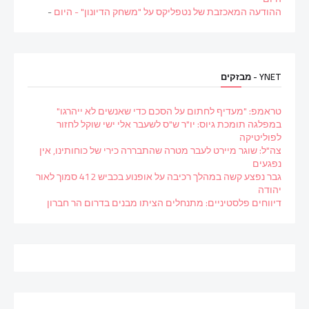
ההודעה המאכזבת של נטפליקס על "משחק הדיונון" - היום
-
YNET - מבזקים
טראמפ: "מעדיף לחתום על הסכם כדי שאנשים לא ייהרגו"
במפלגה תומכת גיוס: יו"ר ש"ס לשעבר אלי ישי שוקל לחזור
לפוליטיקה
צה"ל: שוגר מיירט לעבר מטרה שהתבררה כירי של כוחותינו, אין
נפגעים
גבר נפצע קשה במהלך רכיבה על אופנוע בכביש 412 סמוך לאור
יהודה
דיווחים פלסטיניים: מתנחלים הציתו מבנים בדרום הר חברון