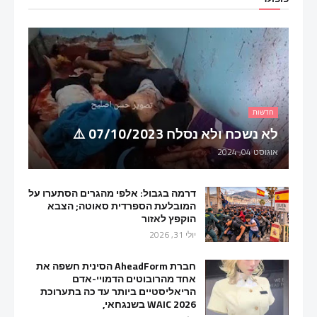
חדשות
לא נשכח ולא נסלח 07/10/2023 ⚠️
אוגוסט 04, 2024
דרמה בגבול: אלפי מהגרים הסתערו על
המובלעת הספרדית סאוטה; הצבא
הוקפץ לאזור
יולי 31, 2026
חברת AheadForm הסינית חשפה את
אחד מהרובוטים הדמויי-אדם
הריאליסטיים ביותר עד כה בתערוכת
WAIC 2026 בשנגחאי,