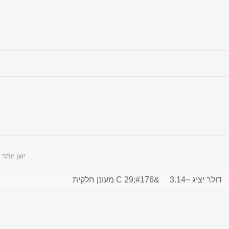
ישן יותר
דולר יציג ~3.14
&#176;C 29 מעונן חלקית