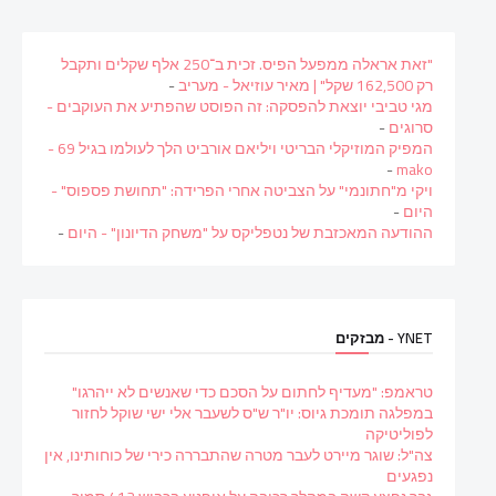
"זאת אראלה ממפעל הפיס. זכית ב־250 אלף שקלים ותקבל
רק 162,500 שקל" | מאיר עוזיאל - מעריב
-
מגי טביבי יוצאת להפסקה: זה הפוסט שהפתיע את העוקבים -
סרוגים
-
המפיק המוזיקלי הבריטי ויליאם אורביט הלך לעולמו בגיל 69 -
-
mako
ויקי מ"חתונמי" על הצביטה אחרי הפרידה: "תחושת פספוס" -
היום
-
ההודעה המאכזבת של נטפליקס על "משחק הדיונון" - היום
-
YNET - מבזקים
טראמפ: "מעדיף לחתום על הסכם כדי שאנשים לא ייהרגו"
במפלגה תומכת גיוס: יו"ר ש"ס לשעבר אלי ישי שוקל לחזור
לפוליטיקה
צה"ל: שוגר מיירט לעבר מטרה שהתבררה כירי של כוחותינו, אין
נפגעים