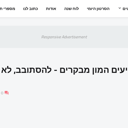
ים
הסרטון היומי
לוח שנה
אודות
כתוב לנו
מספרי חי
Responsive Advertisement
עים המון מבקרים - להסתובב, לא
0