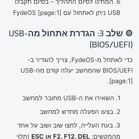
המתינו לסיום התהליך – בסיום תקבלו
USB ניתן לאתחול עם FydeOS [page:1]
⚙️ שלב 3: הגדרת אתחול מה-USB
(BIOS/UEFI)
כדי לאתחל מ-FydeOS, צריך להגדיר ב-
BIOS/UEFI שהמחשב יעלה קודם מה-USB
[page:1].
השאירו את ה-USB מחובר למחשב
בצעו הפעלה מחדש למחשב
בעת העלייה, לחצו שוב ושוב על אחד
מהמקשים:
F2, F12, DEL או ESC
(תלוי