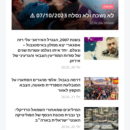
חדשות
לא נשכח ולא נסלח 07/10/2023 ⚠️
אוגוסט 04, 2024
בשנת 2007, הגנרל האיראני עלי רזה
אסגארי יצא ממלון באיסטנבול –
ונעלם. יחד איתו נעלמו עשרות שנים
של סודות המודיעין הצבאי והגרעיני של
איראן.
יולי 29, 2026
דרמה בגבול: אלפי מהגרים הסתערו על
המובלעת הספרדית סאוטה; הצבא
הוקפץ לאזור
יולי 31, 2026
המיליונים שמאחורי השמאל הרדיקלי:
כך נבנית מכונת הכסף של הפוליטיקה
האנטי־ישראלית בארה״ב
יולי 20, 2026