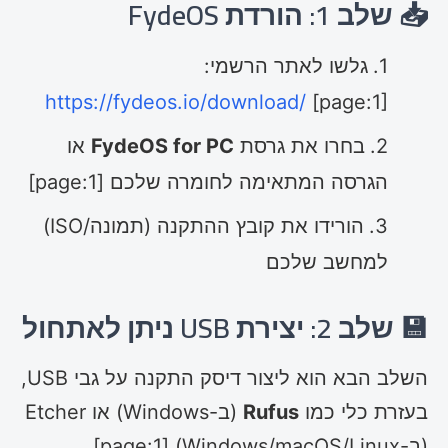
📥 שלב 1: הורדת FydeOS
גלשו לאתר הרשמי:
https://fydeos.io/download/
[page:1]
בחרו את גרסת
FydeOS for PC
או
הגרסה המתאימה לחומרה שלכם [page:1]
הורידו את קובץ ההתקנה (תמונה/ISO)
למחשב שלכם
💾 שלב 2: יצירת USB ניתן לאתחול
השלב הבא הוא ליצור דיסק התקנה על גבי USB,
בעזרת כלי כמו
Rufus
(ב-Windows) או Etcher
(ב-Windows/macOS/Linux) [page:1].