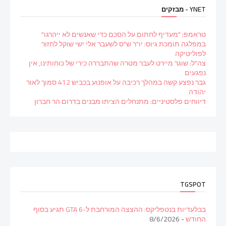
YNET - מבזקים
טראמפ: "מעדיף לחתום על הסכם כדי שאנשים לא ייהרגו"
במפלגה תומכת גיוס: יו"ר ש"ס לשעבר אלי ישי שוקל לחזור
לפוליטיקה
צה"ל: שוגר מיירט לעבר מטרה שהתבררה כירי של כוחותינו, אין
נפגעים
גבר נפצע קשה במהלך רכיבה על אופנוע בכביש 412 סמוך לאור
יהודה
דיווחים פלסטיניים: מתנחלים הציתו מבנים בדרום הר חברון
TGSPOT
בבלעדיות בנטפליקס: ההצצה המורחבת ל-GTA 6 תגיע בסוף
החודש
- 8/6/2026