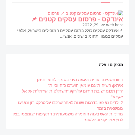
פרסום
אינדקס - פרסום עסקים קטנים 📌
web host
יולי 29, 2022
📌אינדקס עסקים כולל בתוכו עסקיים המובילים בישראל, אלפי
עסקים במגוון תחומים שונים, אנשי…
מבזקים וואלה
דיווח: ספינה הודית נפגעה מירי בסמוך לחופי תימן
איראן: השיחות עם עומאן הוערכו כ"חיוביות"
ירדן תכנס ישיבת חירום על רקע "השתלטות ישראלית על אל
אקצא"
2 ילדים נפצעו בדרגות שונות לאחר שרכבו על טרקטורון ונפגעו
ממשאית בזמר
מדיניות האש בעזה הוחמרה משמעותית: התקיפות יצומצמו בצל
לחץ אמריקני ובינלאומי