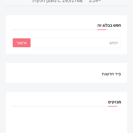
~3.14
&#176;C 29 מעונן חלקית
חפש בבלוג זה
פיד חדשות
מבזקים