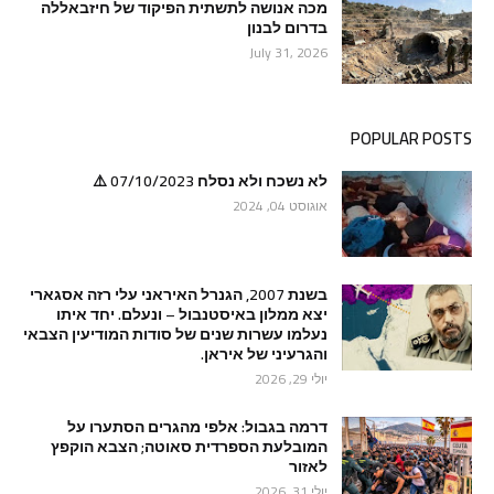
מכה אנושה לתשתית הפיקוד של חיזבאללה
בדרום לבנון
July 31, 2026
POPULAR POSTS
לא נשכח ולא נסלח 07/10/2023 ⚠️
אוגוסט 04, 2024
בשנת 2007, הגנרל האיראני עלי רזה אסגארי
יצא ממלון באיסטנבול – ונעלם. יחד איתו
נעלמו עשרות שנים של סודות המודיעין הצבאי
והגרעיני של איראן.
יולי 29, 2026
דרמה בגבול: אלפי מהגרים הסתערו על
המובלעת הספרדית סאוטה; הצבא הוקפץ
לאזור
יולי 31, 2026