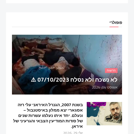
פופולרי
חדשות
לא נשכח ולא נסלח 07/10/2023 ⚠️
אוגוסט 04, 2024
בשנת 2007, הגנרל האיראני עלי רזה
אסגארי יצא ממלון באיסטנבול –
ונעלם. יחד איתו נעלמו עשרות שנים
של סודות המודיעין הצבאי והגרעיני של
איראן.
יולי 29, 2026