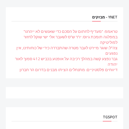
YNET - מבזקים
טראמפ: "מעדיף לחתום על הסכם כדי שאנשים לא ייהרגו"
במפלגה תומכת גיוס: יו"ר ש"ס לשעבר אלי ישי שוקל לחזור
לפוליטיקה
צה"ל: שוגר מיירט לעבר מטרה שהתבררה כירי של כוחותינו, אין
נפגעים
גבר נפצע קשה במהלך רכיבה על אופנוע בכביש 412 סמוך לאור
יהודה
דיווחים פלסטיניים: מתנחלים הציתו מבנים בדרום הר חברון
TGSPOT