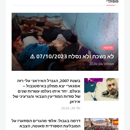
פופולרי
חדשות
לא נשכח ולא נסלח 07/10/2023 ⚠️
אוגוסט 04, 2024
בשנת 2007, הגנרל האיראני עלי רזה
אסגארי יצא ממלון באיסטנבול –
ונעלם. יחד איתו נעלמו עשרות שנים
של סודות המודיעין הצבאי והגרעיני של
איראן.
יולי 29, 2026
דרמה בגבול: אלפי מהגרים הסתערו על
המובלעת הספרדית סאוטה; הצבא