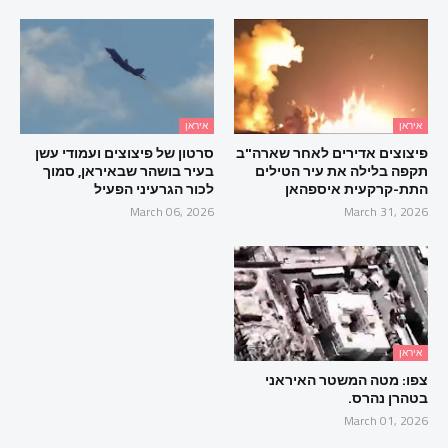
איראן
איראן
פיצוצים אדירים לאחר שארה"ב
סרטון של פיצוצים ועמודי עשן
תקפה בלילה את עיר הטילים
בעיר בושהר שבאיראן, סמוך
התת-קרקעית איספהאן
לכור הגרעיני הפעיל
March 06, 2026
March 31, 2026
איראן
צפו: מטה המשטר האיראני
בטהרן נהרס.
March 01, 2026