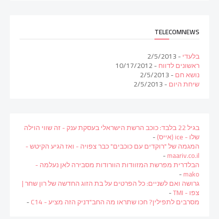
TELECOMNEWS
בלעדי
- 2/5/2013
ראשונים לדווח
- 10/17/2012
נושא חם
- 2/5/2013
שיחת היום
- 2/5/2013
בגיל 22 בלבד: כוכב הרשת הישראלי בעסקת ענק - זה שווי הוילה
שלו - ice (אייס)
-
המגמה של "רוקדים עם כוכבים" כבר צפויה - ואז הגיע הקיטש -
-
maariv.co.il
הבלדרית מפרשת המזוודות הוורודות מסבירה לאן נעלמה -
-
mako
גרושה ואם לשניים: כל הפרטים על בת הזוג החדשה של רון שחר |
צפו - TMI
-
מסרבים לתפילין? חכו שתראו מה החב"דניק הזה מציע - C14
-