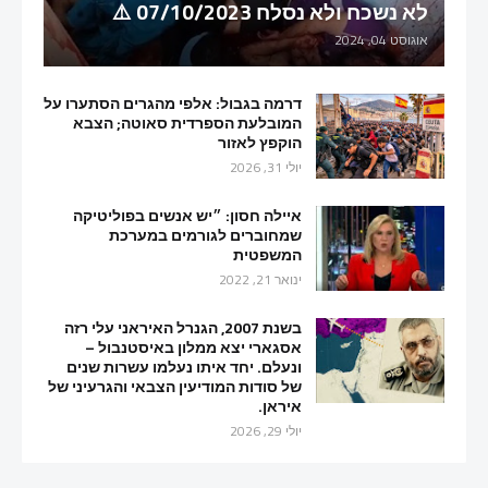
לא נשכח ולא נסלח 07/10/2023 ⚠️
אוגוסט 04, 2024
דרמה בגבול: אלפי מהגרים הסתערו על
המובלעת הספרדית סאוטה; הצבא
הוקפץ לאזור
יולי 31, 2026
איילה חסון: ״יש אנשים בפוליטיקה
שמחוברים לגורמים במערכת
המשפטית
ינואר 21, 2022
בשנת 2007, הגנרל האיראני עלי רזה
אסגארי יצא ממלון באיסטנבול –
ונעלם. יחד איתו נעלמו עשרות שנים
של סודות המודיעין הצבאי והגרעיני של
איראן.
יולי 29, 2026