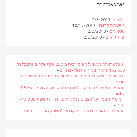
TELECOMNEWS
בלעדי
- 2/5/2013
ראשונים לדווח
- 10/17/2012
נושא חם
- 2/5/2013
שיחת היום
- 2/5/2013
"זאת אראלה ממפעל הפיס. זכית ב־250 אלף שקלים ותקבל רק
162,500 שקל" | מאיר עוזיאל - מעריב
-
מגי טביבי יוצאת להפסקה: זה הפוסט שהפתיע את העוקבים -
סרוגים
-
המפיק המוזיקלי הבריטי ויליאם אורביט הלך לעולמו בגיל 69 -
-
mako
ויקי מ"חתונמי" על הצביטה אחרי הפרידה: "תחושת פספוס" -
היום
-
ההודעה המאכזבת של נטפליקס על "משחק הדיונון" - היום
-