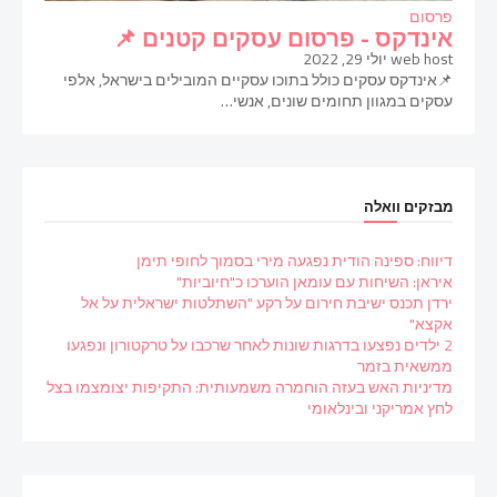
פרסום
אינדקס - פרסום עסקים קטנים 📌
web host
יולי 29, 2022
📌אינדקס עסקים כולל בתוכו עסקיים המובילים בישראל, אלפי
עסקים במגוון תחומים שונים, אנשי…
מבזקים וואלה
דיווח: ספינה הודית נפגעה מירי בסמוך לחופי תימן
איראן: השיחות עם עומאן הוערכו כ"חיוביות"
ירדן תכנס ישיבת חירום על רקע "השתלטות ישראלית על אל
אקצא"
2 ילדים נפצעו בדרגות שונות לאחר שרכבו על טרקטורון ונפגעו
ממשאית בזמר
מדיניות האש בעזה הוחמרה משמעותית: התקיפות יצומצמו בצל
לחץ אמריקני ובינלאומי