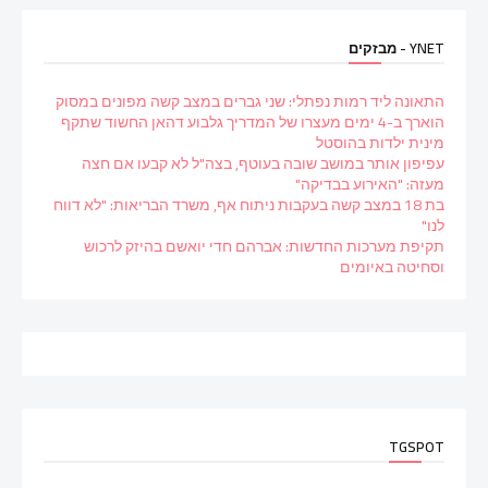
YNET - מבזקים
התאונה ליד רמות נפתלי: שני גברים במצב קשה מפונים במסוק
הוארך ב-4 ימים מעצרו של המדריך גלבוע דהאן החשוד שתקף
מינית ילדות בהוסטל
עפיפון אותר במושב שובה בעוטף, בצה"ל לא קבעו אם חצה
מעזה: "האירוע בבדיקה"
בת 18 במצב קשה בעקבות ניתוח אף, משרד הבריאות: "לא דווח
לנו"
תקיפת מערכות החדשות: אברהם חדי יואשם בהיזק לרכוש
וסחיטה באיומים
TGSPOT