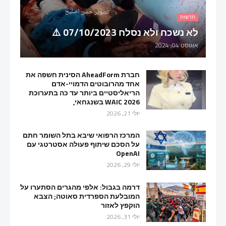
חדשות
לא נשכח ולא נסלח 07/10/2023 ⚠️
אוגוסט 04, 2024
חברת AheadForm הסינית חשפה את
אחד מהרובוטים הדמויי-אדם
הריאליסטיים ביותר עד כה בתערוכת
WAIC 2026 בשנגחאי,
יולי 21, 2026
המרכז הרפואי שיבא בתל השומר חתם
על הסכם שיתוף פעולה אסטרטגי עם
OpenAI
יולי 29, 2026
דרמה בגבול: אלפי מהגרים הסתערו על
המובלעת הספרדית סאוטה; הצבא
הוקפץ לאזור
יולי 31, 2026