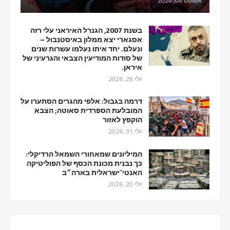
אוגוסט 04, 2024
בשנת 2007, הגנרל האיראני עלי רזה
אסגארי יצא ממלון באיסטנבול –
ונעלם. יחד איתו נעלמו עשרות שנים
של סודות המודיעין הצבאי והגרעיני של
איראן.
יולי 29, 2026
דרמה בגבול: אלפי מהגרים הסתערו על
המובלעת הספרדית סאוטה; הצבא
הוקפץ לאזור
יולי 31, 2026
המיליונים שמאחורי השמאל הרדיקלי:
כך נבנית מכונת הכסף של הפוליטיקה
האנטי־ישראלית בארה״ב
יולי 20, 2026