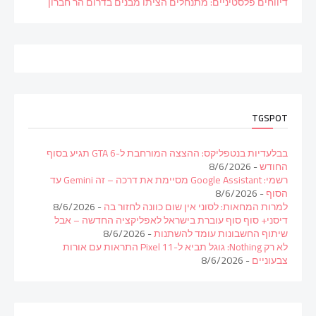
דיווחים פלסטיניים: מתנחלים הציתו מבנים בדרום הר חברון
TGSPOT
בבלעדיות בנטפליקס: ההצצה המורחבת ל-GTA 6 תגיע בסוף
החודש
- 8/6/2026
רשמי: Google Assistant מסיימת את דרכה – זה Gemini עד
הסוף
- 8/6/2026
למרות המחאות: לסוני אין שום כוונה לחזור בה
- 8/6/2026
דיסני+ סוף סוף עוברת בישראל לאפליקציה החדשה – אבל
שיתוף החשבונות עומד להשתנות
- 8/6/2026
לא רק Nothing: גוגל תביא ל-Pixel 11 התראות עם אורות
צבעוניים
- 8/6/2026