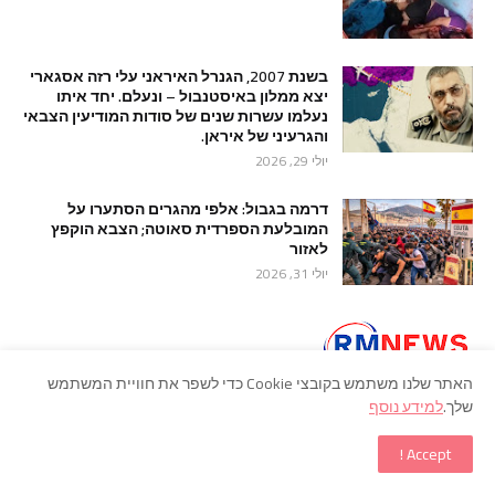
בשנת 2007, הגנרל האיראני עלי רזה אסגארי
יצא ממלון באיסטנבול – ונעלם. יחד איתו
נעלמו עשרות שנים של סודות המודיעין הצבאי
והגרעיני של איראן.
יולי 29, 2026
דרמה בגבול: אלפי מהגרים הסתערו על
המובלעת הספרדית סאוטה; הצבא הוקפץ
לאזור
יולי 31, 2026
האתר שלנו משתמש בקובצי Cookie כדי לשפר את חוויית המשתמש
שלך.
למידע נוסף
Accept !
עמוד ראשי
אודות
כתבו לנו
תרומה לאתר