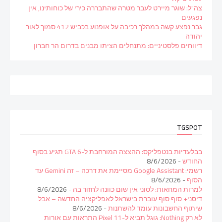
צה"ל: שוגר מיירט לעבר מטרה שהתבררה כירי של כוחותינו, אין
נפגעים
גבר נפצע קשה במהלך רכיבה על אופנוע בכביש 412 סמוך לאור
יהודה
דיווחים פלסטיניים: מתנחלים הציתו מבנים בדרום הר חברון
TGSPOT
בבלעדיות בנטפליקס: ההצצה המורחבת ל-GTA 6 תגיע בסוף
החודש
- 8/6/2026
רשמי: Google Assistant מסיימת את דרכה – זה Gemini עד
הסוף
- 8/6/2026
למרות המחאות: לסוני אין שום כוונה לחזור בה
- 8/6/2026
דיסני+ סוף סוף עוברת בישראל לאפליקציה החדשה – אבל
שיתוף החשבונות עומד להשתנות
- 8/6/2026
לא רק Nothing: גוגל תביא ל-Pixel 11 התראות עם אורות