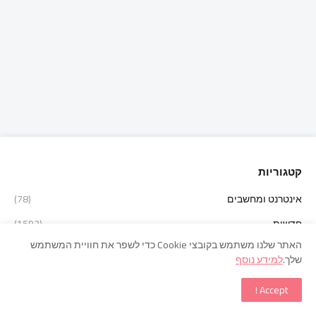
קטגוריות
אינטרנט ומחשבים
(78)
חדשות
(1592)
האתר שלנו משתמש בקובצי Cookie כדי לשפר את חוויית המשתמש
חדשות בעולם
(335)
שלך.
למידע נוסף
כלכלה ועסקים
(106)
Accept !
רץ ברשת
(385)