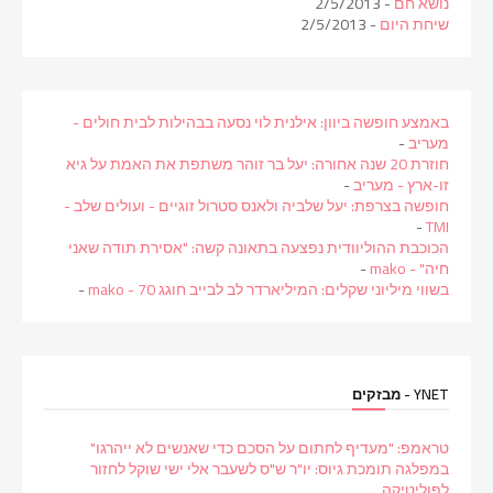
נושא חם
- 2/5/2013
שיחת היום
- 2/5/2013
באמצע חופשה ביוון: אילנית לוי נסעה בבהילות לבית חולים -
מעריב
-
חוזרת 20 שנה אחורה: יעל בר זוהר משתפת את האמת על גיא
זו-ארץ - מעריב
-
חופשה בצרפת: יעל שלביה ולאנס סטרול זוגיים - ועולים שלב -
-
TMI
הכוכבת ההוליוודית נפצעה בתאונה קשה: "אסירת תודה שאני
חיה" - mako
-
בשווי מיליוני שקלים: המיליארדר לב לבייב חוגג 70 - mako
-
YNET - מבזקים
טראמפ: "מעדיף לחתום על הסכם כדי שאנשים לא ייהרגו"
במפלגה תומכת גיוס: יו"ר ש"ס לשעבר אלי ישי שוקל לחזור
לפוליטיקה