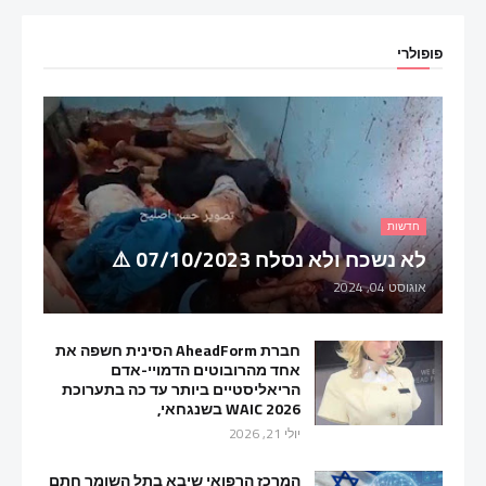
פופולרי
חדשות
לא נשכח ולא נסלח 07/10/2023 ⚠️
אוגוסט 04, 2024
חברת AheadForm הסינית חשפה את
אחד מהרובוטים הדמויי-אדם
הריאליסטיים ביותר עד כה בתערוכת
WAIC 2026 בשנגחאי,
יולי 21, 2026
המרכז הרפואי שיבא בתל השומר חתם