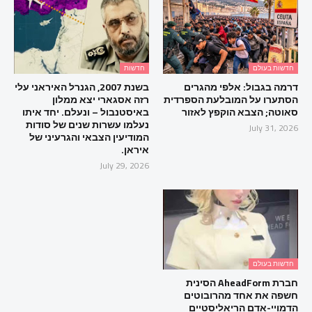
חדשות בעולם
חדשות
דרמה בגבול: אלפי מהגרים
בשנת 2007, הגנרל האיראני עלי
הסתערו על המובלעת הספרדית
רזה אסגארי יצא ממלון
סאוטה; הצבא הוקפץ לאזור
באיסטנבול – ונעלם. יחד איתו
נעלמו עשרות שנים של סודות
July 31, 2026
המודיעין הצבאי והגרעיני של
איראן.
July 29, 2026
חדשות בעולם
חברת AheadForm הסינית
חשפה את אחד מהרובוטים
הדמויי-אדם הריאליסטיים