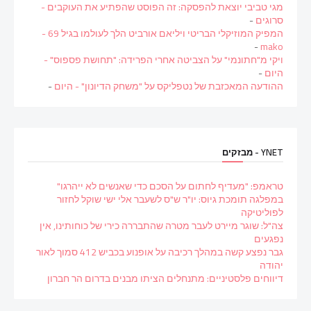
מגי טביבי יוצאת להפסקה: זה הפוסט שהפתיע את העוקבים -
סרוגים
-
המפיק המוזיקלי הבריטי ויליאם אורביט הלך לעולמו בגיל 69 -
-
mako
ויקי מ"חתונמי" על הצביטה אחרי הפרידה: "תחושת פספוס" -
היום
-
ההודעה המאכזבת של נטפליקס על "משחק הדיונון" - היום
-
YNET - מבזקים
טראמפ: "מעדיף לחתום על הסכם כדי שאנשים לא ייהרגו"
במפלגה תומכת גיוס: יו"ר ש"ס לשעבר אלי ישי שוקל לחזור
לפוליטיקה
צה"ל: שוגר מיירט לעבר מטרה שהתבררה כירי של כוחותינו, אין
נפגעים
גבר נפצע קשה במהלך רכיבה על אופנוע בכביש 412 סמוך לאור
יהודה
דיווחים פלסטיניים: מתנחלים הציתו מבנים בדרום הר חברון