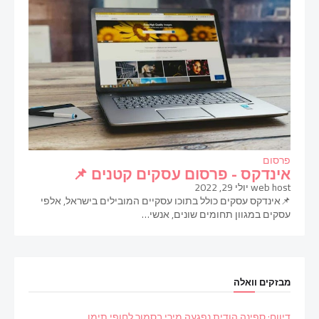
פרסום
אינדקס - פרסום עסקים קטנים 📌
web host
יולי 29, 2022
📌אינדקס עסקים כולל בתוכו עסקיים המובילים בישראל, אלפי
עסקים במגוון תחומים שונים, אנשי…
מבזקים וואלה
דיווח: ספינה הודית נפגעה מירי בסמוך לחופי תימן