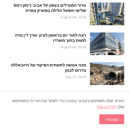
טרור המגדלים בצפון תל אביב: רימון רסס
שלישי הופעל הלילה בפארק צמרת
August 06, 2026
רצח לאור יום בראשון לציון: עורך דין נורה
למוות בתוך משרדו
August 04, 2026
מכה אנושה לתשתית הפיקוד של חיזבאללה
בדרום לבנון
July 31, 2026
POPULAR POSTS
האתר שלנו משתמש בקובצי Cookie כדי לשפר את חוויית המשתמש
שלך.
למידע נוסף
לא נשכח ולא נסלח 07/10/2023 ⚠️
אוגוסט 04, 2024
Accept !