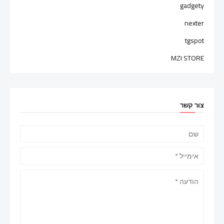
gadgety
nexter
tgspot
MZI STORE
צור קשר