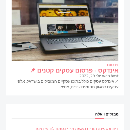
פרסום
אינדקס - פרסום עסקים קטנים 📌
web host
יולי 29, 2022
📌אינדקס עסקים כולל בתוכו עסקיים המובילים בישראל, אלפי
עסקים במגוון תחומים שונים, אנשי…
מבזקים וואלה
דיווח: ספינה הודית נפגעה מירי בסמוך לחופי תימן