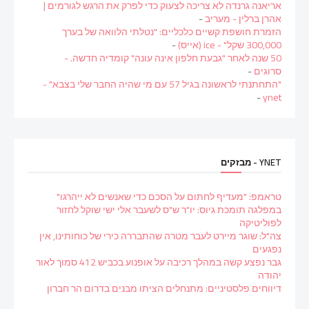
אריאנה גרנדה לא צריכה לצעוק כדי לפרק את הרגש לגורמים |
אהרן ברלין - מעריב
-
הזמרת חושפת קשיים כלכליים: "נטלתי הלוואה של בערך
300,000 שקל" - ice (אייס)
-
50 שנה לאחר "גבעת חלפון אינה עונה" קומדיה חדשה. -
סרוגים
-
"התחתנתי לראשונה בגיל 57 עם מי שהיה החבר שלי בצבא" -
-
ynet
YNET - מבזקים
טראמפ: "מעדיף לחתום על הסכם כדי שאנשים לא ייהרגו"
במפלגה תומכת גיוס: יו"ר ש"ס לשעבר אלי ישי שוקל לחזור
לפוליטיקה
צה"ל: שוגר מיירט לעבר מטרה שהתבררה כירי של כוחותינו, אין
נפגעים
גבר נפצע קשה במהלך רכיבה על אופנוע בכביש 412 סמוך לאור
יהודה
דיווחים פלסטיניים: מתנחלים הציתו מבנים בדרום הר חברון