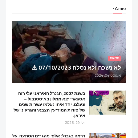
פופולרי
חדשות
לא נשכח ולא נסלח 07/10/2023 ⚠️
אוגוסט 04, 2024
בשנת 2007, הגנרל האיראני עלי רזה
אסגארי יצא ממלון באיסטנבול –
ונעלם. יחד איתו נעלמו עשרות שנים
של סודות המודיעין הצבאי והגרעיני של
איראן.
יולי 29, 2026
דרמה בגבול: אלפי מהגרים הסתערו על