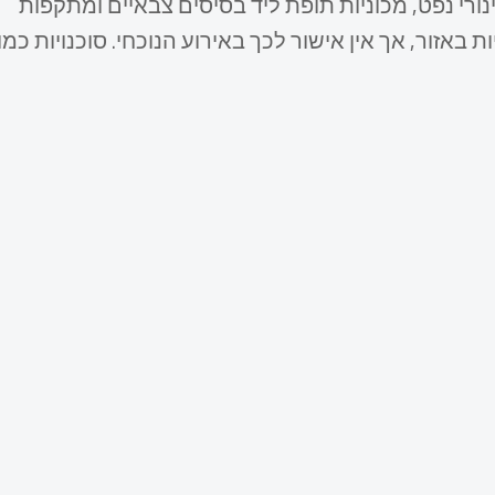
נורי נפט, מכוניות תופת ליד בסיסים צבאיים ומתקפות
באזור, אך אין אישור לכך באירוע הנוכחי. סוכנויות כמו