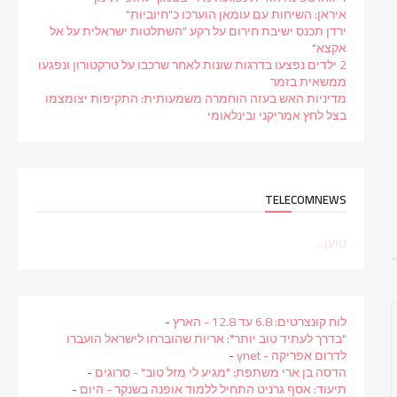
איראן: השיחות עם עומאן הוערכו כ"חיוביות"
ירדן תכנס ישיבת חירום על רקע "השתלטות ישראלית על אל
אקצא"
2 ילדים נפצעו בדרגות שונות לאחר שרכבו על טרקטורון ונפגעו
ממשאית בזמר
מדיניות האש בעזה הוחמרה משמעותית: התקיפות יצומצמו
בצל לחץ אמריקני ובינלאומי
TELECOMNEWS
טוען...
לוח קונצרטים: 6.8 עד 12.8 - הארץ
-
"בדרך לעתיד טוב יותר": אריות שהוברחו לישראל הועברו
לדרום אפריקה - ynet
-
הדסה בן ארי משתפת: "מגיע לי מזל טוב" - סרוגים
-
תיעוד: אסף גרניט התחיל ללמוד אופנה בשנקר - היום
-