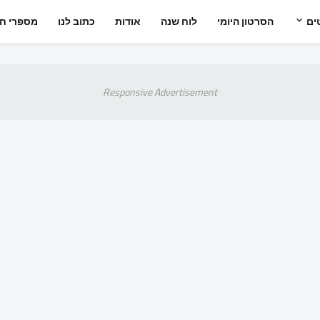
ים
הסרטון היומי
לוח שנה
אודות
כתוב לנו
מספרי חי
Responsive Advertisement