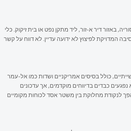
 הערב (13 בדצמבר 2025) במזרח סוריה, באזור דיר א-זור, ליד מתקן נפט או בית זיקוק. כלי
יבה המדויקת לפיצוץ לא ידועה עדיין. לא דווח על קשר
 נפט ומתקנים תעשייתיים, כולל בסיסים אמריקניים ושדות כמו אל-עמר
א נפגעים כבדים בדיווחים מוקדמים, אך עדכונים
ים ו-20 פצועים. אזור זה הפך לנקודת מחלוקת בין משטר אסד לכוחות מקומיים