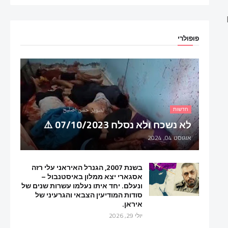
פופולרי
חדשות
לא נשכח ולא נסלח 07/10/2023 ⚠️
אוגוסט 04, 2024
בשנת 2007, הגנרל האיראני עלי רזה
אסגארי יצא ממלון באיסטנבול –
ונעלם. יחד איתו נעלמו עשרות שנים של
סודות המודיעין הצבאי והגרעיני של
איראן.
יולי 29, 2026