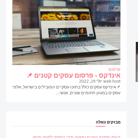
פרסום
אינדקס - פרסום עסקים קטנים 📌
web host
יולי 29, 2022
📌אינדקס עסקים כולל בתוכו עסקיים המובילים בישראל, אלפי
עסקים במגוון תחומים שונים, אנשי…
מבזקים וואלה
דיווח: ספינה הודית נפגעה מירי בסמוך לחופי תימן