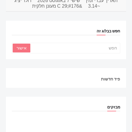
תאריך עברי זמין
שישי 7 באוגוסט 2026
דולר יציג
~3.14
&#176;C 29 מעונן חלקית
חפש בבלוג זה
פיד חדשות
מבזקים