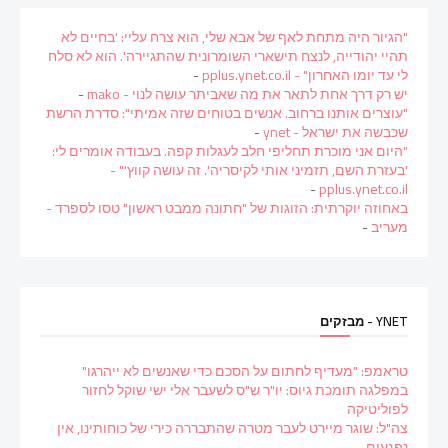
"הגיור היה מתחת לאף של אבא שלי, הוא צרח עליי: 'בחיים לא
תהיי יהודייה, לנצח תישארי השומרונית שהתגיירה'. הוא לא סלח
לי עד יומו האחרון" - pplus.ynet.co.il
-
יש רק דרך אחת לתאר את מה שאביתר עושה לנוי - mako
-
"עוצרים אותנו ברחוב. אנשים בטוחים שזה אמיתי": סדרת הרשת
שכבשה את ישראל - ynet
-
"היום אני מוכרת תחליפי חלב לעגלות קפה. בעבודה אומרים לי:
'בעזרת השם, תזמיני אותי לקיסריה'. זה עושה קווץ'" -
-
pplus.ynet.co.il
באחוזה יוקרתית: הזוגות של "חתונה ממבט ראשון" טסו לספרד -
מעריב
-
YNET - מבזקים
טראמפ: "מעדיף לחתום על הסכם כדי שאנשים לא ייהרגו"
במפלגה תומכת גיוס: יו"ר ש"ס לשעבר אלי ישי שוקל לחזור
לפוליטיקה
צה"ל: שוגר מיירט לעבר מטרה שהתבררה כירי של כוחותינו, אין
נפגעים