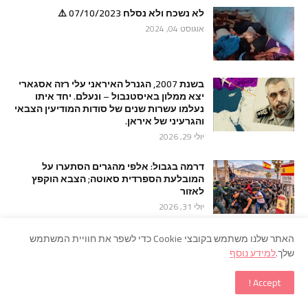
לא נשכח ולא נסלח 07/10/2023 ⚠️
אוגוסט 04, 2024
בשנת 2007, הגנרל האיראני עלי רזה אסגארי
יצא ממלון באיסטנבול – ונעלם. יחד איתו
נעלמו עשרות שנים של סודות המודיעין הצבאי
והגרעיני של איראן.
יולי 29, 2026
דרמה בגבול: אלפי מהגרים הסתערו על
המובלעת הספרדית סאוטה; הצבא הוקפץ
לאזור
יולי 31, 2026
האתר שלנו משתמש בקובצי Cookie כדי לשפר את חוויית המשתמש
שלך.
למידע נוסף
Accept !