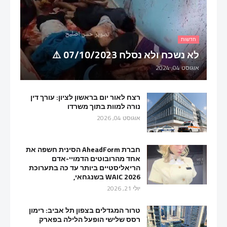
חדשות
לא נשכח ולא נסלח 07/10/2023 ⚠️
אוגוסט 04, 2024
רצח לאור יום בראשון לציון: עורך דין
נורה למוות בתוך משרדו
אוגוסט 04, 2026
חברת AheadForm הסינית חשפה את
אחד מהרובוטים הדמויי-אדם
הריאליסטיים ביותר עד כה בתערוכת
WAIC 2026 בשנגחאי,
יולי 21, 2026
טרור המגדלים בצפון תל אביב: רימון
רסס שלישי הופעל הלילה בפארק