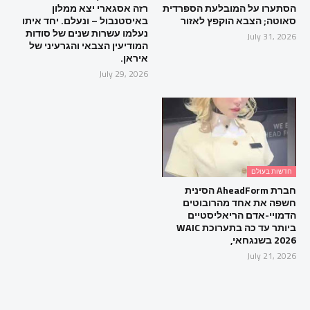
הסתערו על המובלעת הספרדית
רזה אסגארי יצא ממלון
סאוטה; הצבא הוקפץ לאזור
באיסטנבול – ונעלם. יחד איתו
נעלמו עשרות שנים של סודות
July 31, 2026
המודיעין הצבאי והגרעיני של
איראן.
July 29, 2026
חדשות בעולם
חברת AheadForm הסינית
חשפה את אחד מהרובוטים
הדמויי-אדם הריאליסטיים
ביותר עד כה בתערוכת WAIC
2026 בשנגחאי,
July 21, 2026