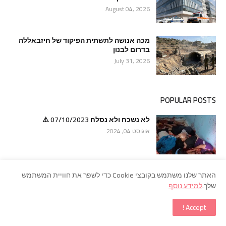
August 04, 2026
מכה אנושה לתשתית הפיקוד של חיזבאללה
בדרום לבנון
July 31, 2026
POPULAR POSTS
לא נשכח ולא נסלח 07/10/2023 ⚠️
אוגוסט 04, 2024
בשנת 2007, הגנרל האיראני עלי רזה אסגארי
האתר שלנו משתמש בקובצי Cookie כדי לשפר את חוויית המשתמש
יצא ממלון באיסטנבול – ונעלם. יחד איתו
שלך.
למידע נוסף
נעלמו עשרות שנים של סודות המודיעין הצבאי
והגרעיני של איראן.
Accept !
יולי 29, 2026