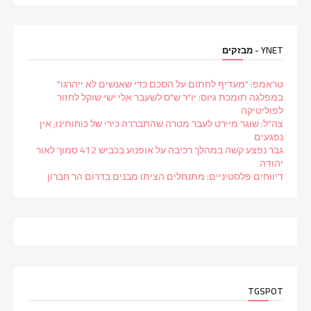
YNET - מבזקים
טראמפ: "מעדיף לחתום על הסכם כדי שאנשים לא ייהרגו"
במפלגה תומכת גיוס: יו"ר ש"ס לשעבר אלי ישי שוקל לחזור
לפוליטיקה
צה"ל: שוגר מיירט לעבר מטרה שהתבררה כירי של כוחותינו, אין
נפגעים
גבר נפצע קשה במהלך רכיבה על אופנוע בכביש 412 סמוך לאור
יהודה
דיווחים פלסטיניים: מתנחלים הציתו מבנים בדרום הר חברון
TGSPOT