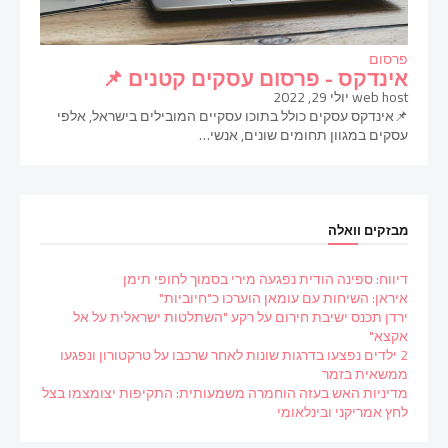
פרסום
אינדקס - פרסום עסקים קטנים 📌
web host
יולי 29, 2022
📌אינדקס עסקים כולל בתוכו עסקיים המובילים בישראל, אלפי
עסקים במגוון תחומים שונים, אנשי…
מבזקים וואלה
דיווח: ספינה הודית נפגעה מירי בסמוך לחופי תימן
איראן: השיחות עם עומאן הוערכו כ"חיוביות"
ירדן תכנס ישיבת חירום על רקע "השתלטות ישראלית על אל
אקצא"
2 ילדים נפצעו בדרגות שונות לאחר שרכבו על טרקטורון ונפגעו
ממשאית בזמר
מדיניות האש בעזה הוחמרה משמעותית: התקיפות יצומצמו בצל
לחץ אמריקני ובינלאומי