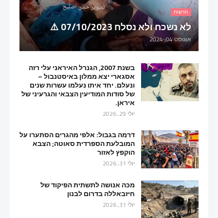
חדשות
לא נשכח ולא נסלח 07/10/2023 ⚠️
אוגוסט 04, 2024
בשנת 2007, הגנרל האיראני עלי רזה
אסגארי יצא ממלון באיסטנבול –
ונעלם. יחד איתו נעלמו עשרות שנים
של סודות המודיעין הצבאי והגרעיני של
איראן.
יולי 29, 2026
דרמה בגבול: אלפי מהגרים הסתערו על
המובלעת הספרדית סאוטה; הצבא
הוקפץ לאזור
יולי 31, 2026
מכה אנושה לתשתית הפיקוד של
חיזבאללה בדרום לבנון
יולי 31, 2026