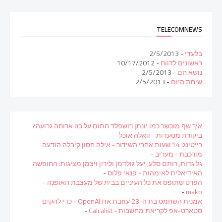
TELECOMNEWS
בלעדי
- 2/5/2013
ראשונים לדווח
- 10/17/2012
נושא חם
- 2/5/2013
שיחת היום
- 2/5/2013
איך שף מוכשר כמו יונתן רושפלד חתום על כזו ארוחה גרועה?
ביקורת מסעדות - וואלה אוכל
-
רייטינג: 14 שעות אחרי השידור - אילה חסון קיבלה הודעה
מורכבת - מעריב
-
גל גדות, רותם סלע, יעל גולדמן ולירון ויצמן מציגות: החופשה
האידיאלית לאימהות - פנאי פלוס
-
הפרט שתופס את כל העיניים בבית של מעצבת האופנה -
-
mako
אמנית השחמט בת ה-23 עוזבת את OpenAI - כדי להקים
סטארט-אפ לקריאת מחשבות - Calcalist
-