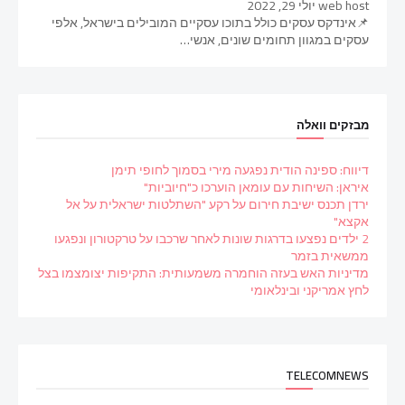
web host
יולי 29, 2022
📌אינדקס עסקים כולל בתוכו עסקיים המובילים בישראל, אלפי
עסקים במגוון תחומים שונים, אנשי…
מבזקים וואלה
דיווח: ספינה הודית נפגעה מירי בסמוך לחופי תימן
איראן: השיחות עם עומאן הוערכו כ"חיוביות"
ירדן תכנס ישיבת חירום על רקע "השתלטות ישראלית על אל
אקצא"
2 ילדים נפצעו בדרגות שונות לאחר שרכבו על טרקטורון ונפגעו
ממשאית בזמר
מדיניות האש בעזה הוחמרה משמעותית: התקיפות יצומצמו בצל
לחץ אמריקני ובינלאומי
TELECOMNEWS