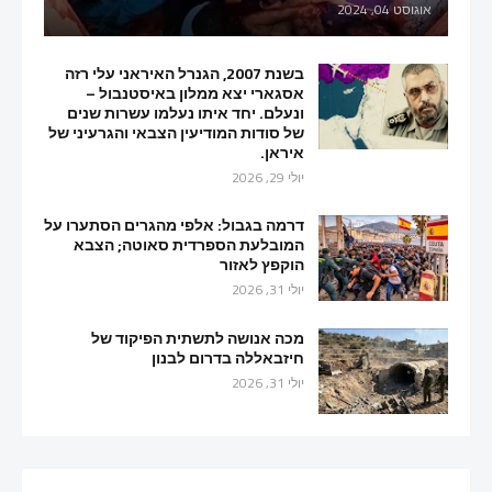
אוגוסט 04, 2024
בשנת 2007, הגנרל האיראני עלי רזה
אסגארי יצא ממלון באיסטנבול –
ונעלם. יחד איתו נעלמו עשרות שנים
של סודות המודיעין הצבאי והגרעיני של
איראן.
יולי 29, 2026
דרמה בגבול: אלפי מהגרים הסתערו על
המובלעת הספרדית סאוטה; הצבא
הוקפץ לאזור
יולי 31, 2026
מכה אנושה לתשתית הפיקוד של
חיזבאללה בדרום לבנון
יולי 31, 2026