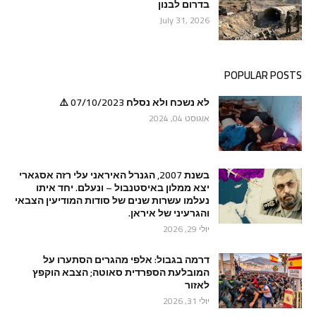
בדרום לבנון
July 31, 2026
POPULAR POSTS
לא נשכח ולא נסלח 07/10/2023 ⚠️
אוגוסט 04, 2024
בשנת 2007, הגנרל האיראני עלי רזה אסגארי
יצא ממלון באיסטנבול – ונעלם. יחד איתו
נעלמו עשרות שנים של סודות המודיעין הצבאי
והגרעיני של איראן.
יולי 29, 2026
דרמה בגבול: אלפי מהגרים הסתערו על
המובלעת הספרדית סאוטה; הצבא הוקפץ
לאזור
יולי 31, 2026