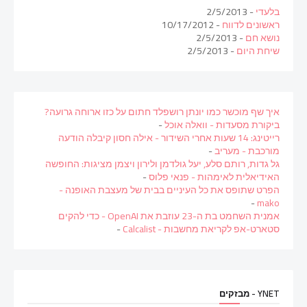
בלעדי
- 2/5/2013
ראשונים לדווח
- 10/17/2012
נושא חם
- 2/5/2013
שיחת היום
- 2/5/2013
איך שף מוכשר כמו יונתן רושפלד חתום על כזו ארוחה גרועה?
ביקורת מסעדות - וואלה אוכל
-
רייטינג: 14 שעות אחרי השידור - אילה חסון קיבלה הודעה
מורכבת - מעריב
-
גל גדות, רותם סלע, יעל גולדמן ולירון ויצמן מציגות: החופשה
האידיאלית לאימהות - פנאי פלוס
-
הפרט שתופס את כל העיניים בבית של מעצבת האופנה -
-
mako
אמנית השחמט בת ה-23 עוזבת את OpenAI - כדי להקים
סטארט-אפ לקריאת מחשבות - Calcalist
-
YNET - מבזקים