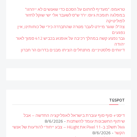
טראמפ: "מעדיף לחתום על הסכם כדי שאנשים לא ייהרגו"
במפלגה תומכת גיוס: יו"ר ש"ס לשעבר אלי ישי שוקל לחזור
לפוליטיקה
צה"ל: שוגר מיירט לעבר מטרה שהתבררה כירי של כוחותינו, אין
נפגעים
גבר נפצע קשה במהלך רכיבה על אופנוע בכביש 412 סמוך לאור
יהודה
דיווחים פלסטיניים: מתנחלים הציתו מבנים בדרום הר חברון
TGSPOT
דיסני+ סוף סוף עוברת בישראל לאפליקציה החדשה – אבל
שיתוף החשבונות עומד להשתנות
- 8/6/2026
גוגל תשלב ב-Pixel 11 את HiLight – צבע ייחודי להודעות של אנשי
הקשר
- 8/6/2026