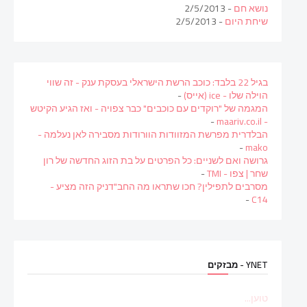
נושא חם
- 2/5/2013
שיחת היום
- 2/5/2013
בגיל 22 בלבד: כוכב הרשת הישראלי בעסקת ענק - זה שווי
הוילה שלו - ice (אייס)
-
המגמה של "רוקדים עם כוכבים" כבר צפויה - ואז הגיע הקיטש
-
- maariv.co.il
הבלדרית מפרשת המזוודות הוורודות מסבירה לאן נעלמה -
-
mako
גרושה ואם לשניים: כל הפרטים על בת הזוג החדשה של רון
שחר | צפו - TMI
-
מסרבים לתפילין? חכו שתראו מה החב"דניק הזה מציע -
-
C14
YNET - מבזקים
טוען...