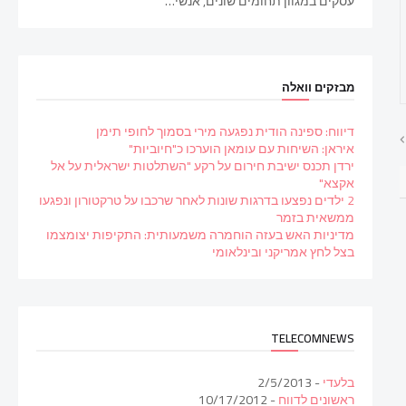
עסקים במגוון תחומים שונים, אנשי…
מבזקים וואלה
דיווח: ספינה הודית נפגעה מירי בסמוך לחופי תימן
איראן: השיחות עם עומאן הוערכו כ"חיוביות"
ירדן תכנס ישיבת חירום על רקע "השתלטות ישראלית על אל
אקצא"
2 ילדים נפצעו בדרגות שונות לאחר שרכבו על טרקטורון ונפגעו
ממשאית בזמר
מדיניות האש בעזה הוחמרה משמעותית: התקיפות יצומצמו
בצל לחץ אמריקני ובינלאומי
TELECOMNEWS
בלעדי
- 2/5/2013
ראשונים לדווח
- 10/17/2012