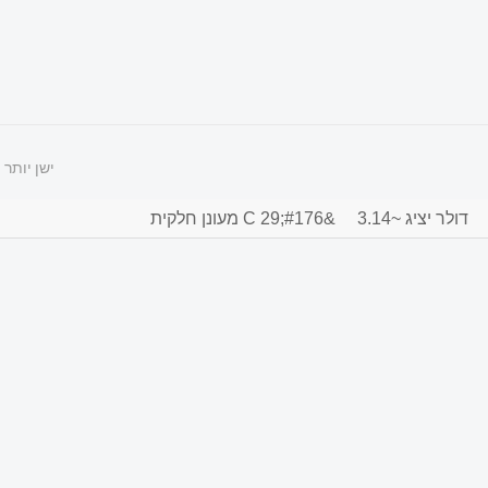
ישן יותר
דולר יציג ~3.14
&#176;C 29 מעונן חלקית