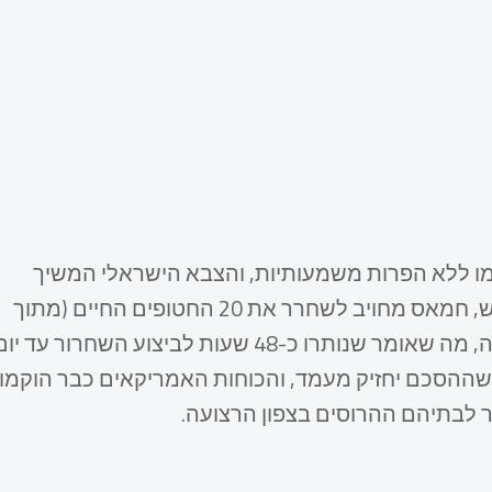
ימו ללא הפרות משמעותיות, והצבא הישראלי המשיך
להתנקז מחלקים מהרצועה. על פי הסכם הפסקת האש, חמאס מחויב לשחרר את 20 החטופים החיים (מתוך
48 חטופים שנותרו) בתוך 72 שעות מהתחלת ההפסקה, מה שאומר שנותרו כ-48 שעות לביצוע השחרור עד י
טחון שההסכם יחזיק מעמד, והכוחות האמריקאים כבר הוקמו
ר לבתיהם ההרוסים בצפון הרצועה.