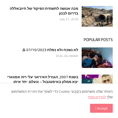
מכה אנושה לתשתית הפיקוד של חיזבאללה
בדרום לבנון
July 31, 2026
POPULAR POSTS
לא נשכח ולא נסלח 07/10/2023 ⚠️
אוגוסט 04, 2024
בשנת 2007, הגנרל האיראני עלי רזה אסגארי
יצא ממלון באיסטנבול – ונעלם. יחד איתו
נעלמו עשרות שנים של סודות המודיעין הצבאי
והגרעיני של איראן.
האתר שלנו משתמש בקובצי Cookie כדי לשפר את חוויית המשתמש
שלך.
למידע נוסף
יולי 29, 2026
Accept !
דרמה בגבול: אלפי מהגרים הסתערו על
המובלעת הספרדית סאוטה; הצבא הוקפץ