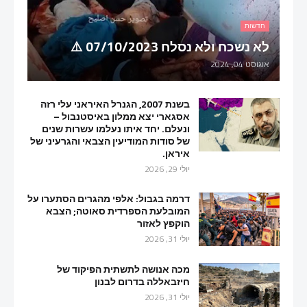
חדשות
לא נשכח ולא נסלח 07/10/2023 ⚠️
אוגוסט 04, 2024
בשנת 2007, הגנרל האיראני עלי רזה
אסגארי יצא ממלון באיסטנבול –
ונעלם. יחד איתו נעלמו עשרות שנים
של סודות המודיעין הצבאי והגרעיני של
איראן.
יולי 29, 2026
דרמה בגבול: אלפי מהגרים הסתערו על
המובלעת הספרדית סאוטה; הצבא
הוקפץ לאזור
יולי 31, 2026
מכה אנושה לתשתית הפיקוד של
חיזבאללה בדרום לבנון
יולי 31, 2026