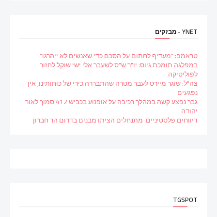
YNET - מבזקים
טראמפ: "מעדיף לחתום על הסכם כדי שאנשים לא ייהרגו"
במפלגה תומכת גיוס: יו"ר ש"ס לשעבר אלי ישי שוקל לחזור
לפוליטיקה
צה"ל: שוגר מיירט לעבר מטרה שהתבררה כירי של כוחותינו, אין
נפגעים
גבר נפצע קשה במהלך רכיבה על אופנוע בכביש 412 סמוך לאור
יהודה
דיווחים פלסטיניים: מתנחלים הציתו מבנים בדרום הר חברון
TGSPOT