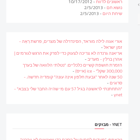
ראשונים לדווח
- 10/17/2012
נושא חם
- 2/5/2013
שיחת היום
- 2/5/2013
אורי אגוז: לילה מוראד, הסינדרלה של מצרים, פרשת רְאֵה -
זמן ישראל
-
אריאנה גרנדה לא צריכה לצעוק כדי לפרק את הרגש לגורמים |
אהרן ברלין - מעריב
-
הזמרת חושפת קשיים כלכליים: "נטלתי הלוואה של בערך
300,000 שקל" - ice (אייס)
-
50 שנה לאחר "גבעת חלפון אינה עונה" קומדיה חדשה. -
סרוגים
-
"התחתנתי לראשונה בגיל 57 עם מי שהיה החבר שלי בצבא" -
-
ynet
YNET - מבזקים
טראמפ: "מעדיף לחתום על הסכם כדי שאנשים לא ייהרגו"