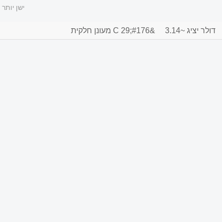
ישן יותר
דולר יציג ~3.14
&#176;C 29 מעונן חלקית