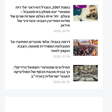
בשנת 2007, הגנרל האיראני עלי רזה
אסגארי יצא ממלון באיסטנבול –
ונעלם. יחד איתו נעלמו עשרות שנים של
סודות המודיעין הצבאי והגרעיני של
איראן.
יולי 29, 2026
דרמה בגבול: אלפי מהגרים הסתערו על
המובלעת הספרדית סאוטה; הצבא
הוקפץ לאזור
יולי 31, 2026
המיליונים שמאחורי השמאל הרדיקלי:
כך נבנית מכונת הכסף של הפוליטיקה
האנטי־ישראלית בארה״ב
יולי 20, 2026