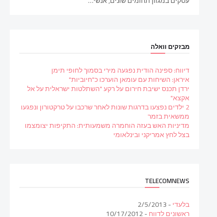
עסקים במגוון תחומים שונים, אנשי…
מבזקים וואלה
דיווח: ספינה הודית נפגעה מירי בסמוך לחופי תימן
איראן: השיחות עם עומאן הוערכו כ"חיוביות"
ירדן תכנס ישיבת חירום על רקע "השתלטות ישראלית על אל
אקצא"
2 ילדים נפצעו בדרגות שונות לאחר שרכבו על טרקטורון ונפגעו
ממשאית בזמר
מדיניות האש בעזה הוחמרה משמעותית: התקיפות יצומצמו
בצל לחץ אמריקני ובינלאומי
TELECOMNEWS
בלעדי
- 2/5/2013
ראשונים לדווח
- 10/17/2012