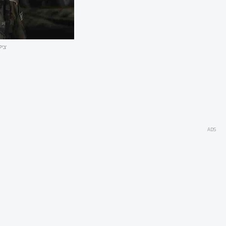
ציל
ADS