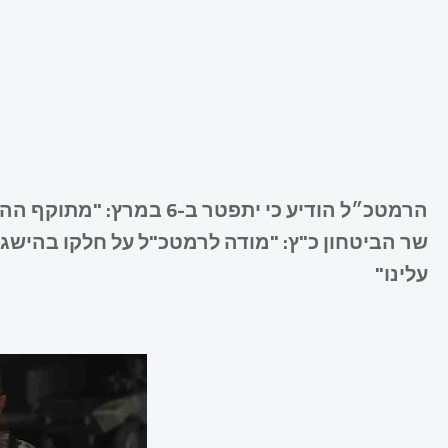
הרמטכ״ל הודיע כי יתפטר ב-6 במרץ: "מתוקף ההכרה באחריותי לכישלון של צה״ל ב-7/10"
שר הביטחון כ"ץ: "מודה לרמטכ"ל על חלקו בהיש
עלינו"