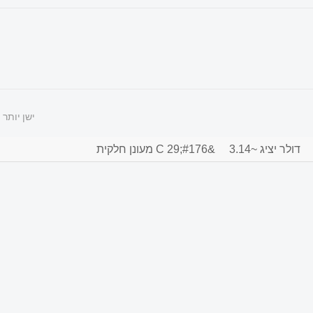
ישן יותר
דולר יציג ~3.14
&#176;C 29 מעונן חלקית