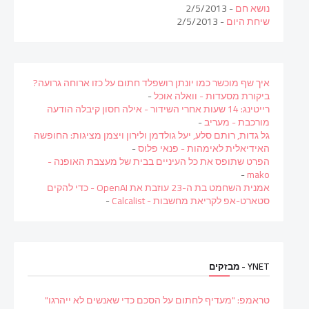
נושא חם
- 2/5/2013
שיחת היום
- 2/5/2013
איך שף מוכשר כמו יונתן רושפלד חתום על כזו ארוחה גרועה?
ביקורת מסעדות - וואלה אוכל
-
רייטינג: 14 שעות אחרי השידור - אילה חסון קיבלה הודעה
מורכבת - מעריב
-
גל גדות, רותם סלע, יעל גולדמן ולירון ויצמן מציגות: החופשה
האידיאלית לאימהות - פנאי פלוס
-
הפרט שתופס את כל העיניים בבית של מעצבת האופנה -
-
mako
אמנית השחמט בת ה-23 עוזבת את OpenAI - כדי להקים
סטארט-אפ לקריאת מחשבות - Calcalist
-
YNET - מבזקים
טראמפ: "מעדיף לחתום על הסכם כדי שאנשים לא ייהרגו"