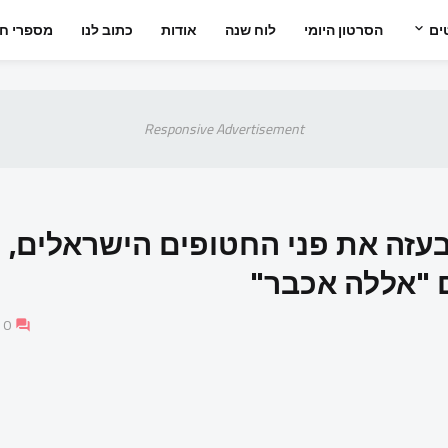
ים
הסרטון היומי
לוח שנה
אודות
כתוב לנו
מספרי חי
Responsive Advertisement
בעזה את פני החטופים הישראלים,
ם "אללה אכבר"
0