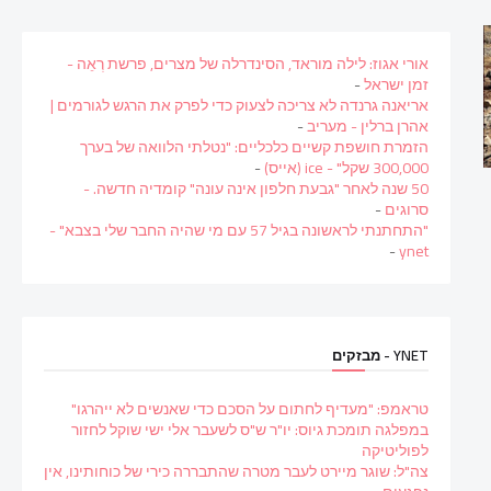
אורי אגוז: לילה מוראד, הסינדרלה של מצרים, פרשת רְאֵה -
זמן ישראל
-
אריאנה גרנדה לא צריכה לצעוק כדי לפרק את הרגש לגורמים |
אהרן ברלין - מעריב
-
הזמרת חושפת קשיים כלכליים: "נטלתי הלוואה של בערך
300,000 שקל" - ice (אייס)
-
50 שנה לאחר "גבעת חלפון אינה עונה" קומדיה חדשה. -
סרוגים
-
"התחתנתי לראשונה בגיל 57 עם מי שהיה החבר שלי בצבא" -
-
ynet
YNET - מבזקים
טראמפ: "מעדיף לחתום על הסכם כדי שאנשים לא ייהרגו"
במפלגה תומכת גיוס: יו"ר ש"ס לשעבר אלי ישי שוקל לחזור
לפוליטיקה
צה"ל: שוגר מיירט לעבר מטרה שהתבררה כירי של כוחותינו, אין