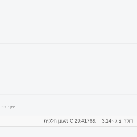
ישן יותר
דולר יציג ~3.14
&#176;C 29 מעונן חלקית