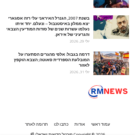
בשנת 2007, הגנרל האיראני עלי רזה אסגארי
יצא ממלון באיסטנבול – ונעלם. יחד איתו
נעלמו עשרות שנים של סודות המודיעין הצבאי
והגרעיני של איראן.
יולי 29, 2026
דרמה בגבול: אלפי מהגרים הסתערו על
המובלעת הספרדית סאוטה; הצבא הוקפץ
לאזור
יולי 31, 2026
עמוד ראשי
אודות
כתבו לנו
תרומה לאתר
2026
Copyright ©
פורטל חדשות ישראלי 📰