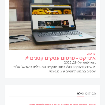
פרסום
אינדקס - פרסום עסקים קטנים 📌
web host
יולי 29, 2022
📌אינדקס עסקים כולל בתוכו עסקיים המובילים בישראל, אלפי
עסקים במגוון תחומים שונים, אנשי…
מבזקים וואלה
דיווח: ספינה הודית נפגעה מירי בסמוך לחופי תימן