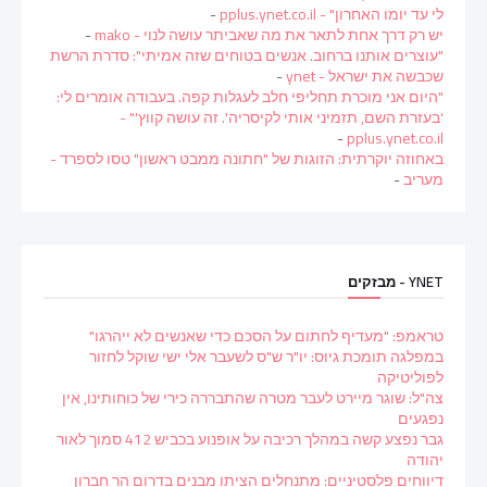
לי עד יומו האחרון" - pplus.ynet.co.il
-
יש רק דרך אחת לתאר את מה שאביתר עושה לנוי - mako
-
"עוצרים אותנו ברחוב. אנשים בטוחים שזה אמיתי": סדרת הרשת
שכבשה את ישראל - ynet
-
"היום אני מוכרת תחליפי חלב לעגלות קפה. בעבודה אומרים לי:
'בעזרת השם, תזמיני אותי לקיסריה'. זה עושה קווץ'" -
-
pplus.ynet.co.il
באחוזה יוקרתית: הזוגות של "חתונה ממבט ראשון" טסו לספרד -
מעריב
-
YNET - מבזקים
טראמפ: "מעדיף לחתום על הסכם כדי שאנשים לא ייהרגו"
במפלגה תומכת גיוס: יו"ר ש"ס לשעבר אלי ישי שוקל לחזור
לפוליטיקה
צה"ל: שוגר מיירט לעבר מטרה שהתבררה כירי של כוחותינו, אין
נפגעים
גבר נפצע קשה במהלך רכיבה על אופנוע בכביש 412 סמוך לאור
יהודה
דיווחים פלסטיניים: מתנחלים הציתו מבנים בדרום הר חברון