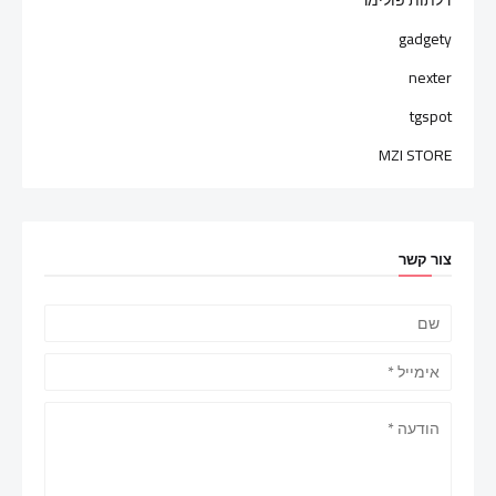
gadgety
nexter
tgspot
MZI STORE
צור קשר