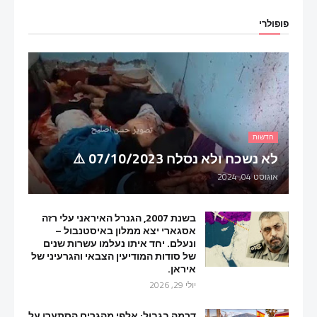
פופולרי
חדשות
לא נשכח ולא נסלח 07/10/2023 ⚠️
אוגוסט 04, 2024
בשנת 2007, הגנרל האיראני עלי רזה
אסגארי יצא ממלון באיסטנבול –
ונעלם. יחד איתו נעלמו עשרות שנים
של סודות המודיעין הצבאי והגרעיני של
איראן.
יולי 29, 2026
דרמה בגבול: אלפי מהגרים הסתערו על