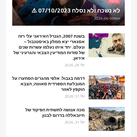
חדשות
לא נשכח ולא נסלח 07/10/2023 ⚠️
אוגוסט 04, 2024
בשנת 2007, הגנרל האיראני עלי רזה
אסגארי יצא ממלון באיסטנבול –
ונעלם. יחד איתו נעלמו עשרות שנים
של סודות המודיעין הצבאי והגרעיני של
איראן.
יולי 29, 2026
דרמה בגבול: אלפי מהגרים הסתערו על
המובלעת הספרדית סאוטה; הצבא
הוקפץ לאזור
יולי 31, 2026
מכה אנושה לתשתית הפיקוד של
חיזבאללה בדרום לבנון
יולי 31, 2026