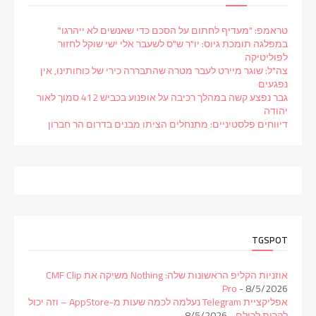
טראמפ: "מעדיף לחתום על הסכם כדי שאנשים לא ייהרגו"
במפלגה תומכת גיוס: יו"ר ש"ס לשעבר אלי ישי שוקל לחזור
לפוליטיקה
צה"ל: שוגר מיירט לעבר מטרה שהתבררה כירי של כוחותינו, אין
נפגעים
גבר נפצע קשה במהלך רכיבה על אופנוע בכביש 412 סמוך לאור
יהודה
דיווחים פלסטיניים: מתנחלים הציתו מבנים בדרום הר חברון
TGSPOT
אוזניות הקליפ הראשונות שלה: Nothing משיקה את CMF Clip
Pro
- 8/5/2026
אפליקציית Telegram נעלמה לכמה שעות מ-AppStore – וזה יכול
לקרות לכולם
- 8/5/2026