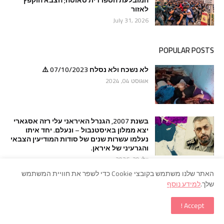
המובלעת הספרדית סאוטה; הצבא הוקפץ
לאזור
July 31, 2026
POPULAR POSTS
לא נשכח ולא נסלח 07/10/2023 ⚠️
אוגוסט 04, 2024
בשנת 2007, הגנרל האיראני עלי רזה אסגארי
יצא ממלון באיסטנבול – ונעלם. יחד איתו
נעלמו עשרות שנים של סודות המודיעין הצבאי
והגרעיני של איראן.
יולי 29, 2026
האתר שלנו משתמש בקובצי Cookie כדי לשפר את חוויית המשתמש
דרמה בגבול: אלפי מהגרים הסתערו על
שלך.
למידע נוסף
המובלעת הספרדית סאוטה; הצבא הוקפץ
לאזור
Accept !
יולי 31, 2026