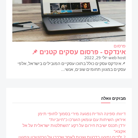
פרסום
אינדקס - פרסום עסקים קטנים 📌
web host
יולי 29, 2022
📌אינדקס עסקים כולל בתוכו עסקיים המובילים בישראל, אלפי
עסקים במגוון תחומים שונים, אנשי…
מבזקים וואלה
דיווח: ספינה הודית נפגעה מירי בסמוך לחופי תימן
איראן: השיחות עם עומאן הוערכו כ"חיוביות"
ירדן תכנס ישיבת חירום על רקע "השתלטות ישראלית על אל
אקצא"
2 ילדים נפצעו בדרגות שונות לאחר שרכבו על טרקטורון ונפגעו