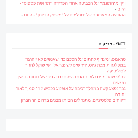
ויקי מ"חתונמי" על הצביטה אחרי הפרידה: "תחושת פספוס" -
היום
-
ההודעה המאכזבת של נטפליקס על "משחק הדיונון" - היום
-
YNET - מבזקים
טראמפ: "מעדיף לחתום על הסכם כדי שאנשים לא ייהרגו"
במפלגה תומכת גיוס: יו"ר ש"ס לשעבר אלי ישי שוקל לחזור
לפוליטיקה
צה"ל: שוגר מיירט לעבר מטרה שהתבררה כירי של כוחותינו, אין
נפגעים
גבר נפצע קשה במהלך רכיבה על אופנוע בכביש 412 סמוך לאור
יהודה
דיווחים פלסטיניים: מתנחלים הציתו מבנים בדרום הר חברון