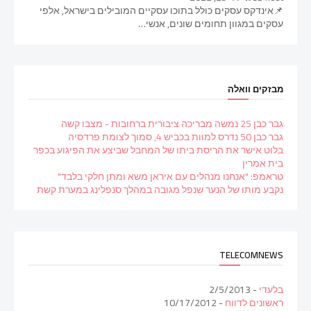
📌אינדקס עסקים כולל בתוכו עסקיים המובילים בישראל, אלפי
עסקים במגוון תחומים שונים, אנשי…
מבזקים וואלה
גבר כבן 25 נמשה מבריכה ציבורית ברחובות - מצבו קשה
גבר כבן 50 נדרס למוות בכביש 4, סמוך לצומת פרדסיה
בלוט אישר את הריסת ביתו של המחבל שביצע את הפיגוע בכפר
בית אמרין
טראמפ: "אנחנו מנהלים עם איראן משא ומתן חלקי בלבד"
נקבע מותו של הנער שנפל מגובה במהלך סנפלינג במערת קשת
TELECOMNEWS
בלעדי
- 2/5/2013
ראשונים לדווח
- 10/17/2012