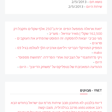
נושא חם
- 2/5/2013
שיחת היום
- 2/5/2013
"זאת אראלה ממפעל הפיס. זכית ב־250 אלף שקלים ותקבל רק
162,500 שקל" | מאיר עוזיאל - מעריב
-
מגי טביבי יוצאת להפסקה: זה הפוסט שהפתיע את העוקבים -
סרוגים
-
המפיק המוזיקלי הבריטי ויליאם אורביט הלך לעולמו בגיל 69 -
-
mako
ויקי מ"חתונמי" על הצביטה אחרי הפרידה: "תחושת פספוס" -
היום
-
ההודעה המאכזבת של נטפליקס על "משחק הדיונון" - היום
-
YNET - מבזקים
דיווח בלבנון: לא מתוכנן סבב שיחות מו"מ עם ישראל בחודש הבא
רוכב אופנע נפגע מרכב בג'לג'וליה, מצבו קשה