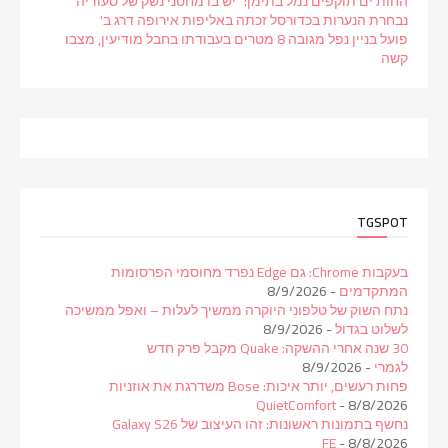
החות'ים תוקפים נמל בתימן: "יש בו מחסני נשק של סעודיה"
נבחרת הנערות בכדורסל זכתה באליפות אירופה דרג ב'
פועל בניין נפל מגובה 8 מטרים בעבודתו בחבל מודיעין, מצבו
קשה
TGSPOT
בעקבות Chrome: גם Edge נפרד מחוסמי הפרסומות
המתקדמים
- 8/9/2026
נתח השוק של טלפוני היוקרה ממשיך לעלות – ואפל ממשיכה
לשלוט בגדול
- 8/9/2026
30 שנה אחרי ההשקה: Quake מקבל פרק חדש
לגמרי
- 8/9/2026
פחות רעשים, יותר איכות: Bose משדרגת את אוזניות
QuietComfort
- 8/8/2026
נחשף בתמונות ראשונות: זהו העיצוב של Galaxy S26
FE
- 8/8/2026