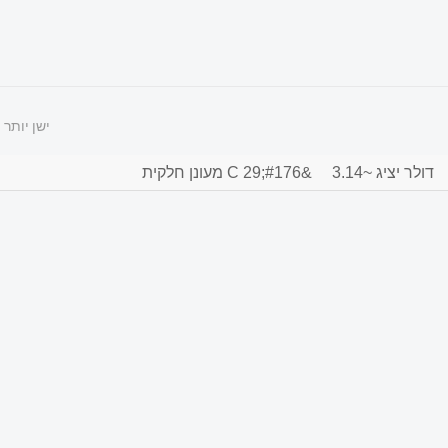
ישן יותר
דולר יציג ~3.14
&#176;C 29 מעונן חלקית