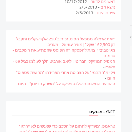
ראשונים לדווח
- 10/17/2012
נושא חם
- 2/5/2013
שיחת היום
- 2/5/2013
"זאת אראלה ממפעל הפיס. זכית ב־250 אלף שקלים ותקבל
רק 162,500 שקל" | מאיר עוזיאל - מעריב
-
מגי טביבי יוצאת להפסקה: זה הפוסט שהפתיע את העוקבים -
סרוגים
-
המפיק המוזיקלי הבריטי ויליאם אורביט הלך לעולמו בגיל 69 -
-
mako
ויקי מ"חתונמי" על הצביטה אחרי הפרידה: "תחושת פספוס" -
היום
-
ההודעה המאכזבת של נטפליקס על "משחק הדיונון" - היום
-
YNET - מבזקים
טראמפ: "מעדיף לחתום על הסכם כדי שאנשים לא ייהרגו"
במפלגה תומכת גיוס: יו"ר ש"ס לשעבר אלי ישי שוקל לחזור