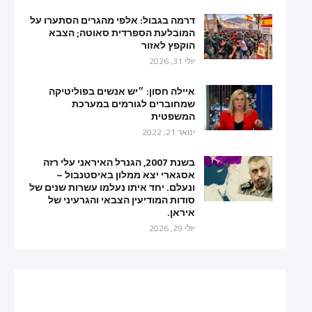
דרמה בגבול: אלפי מהגרים הסתערו על
המובלעת הספרדית סאוטה; הצבא
הוקפץ לאזור
יולי 31, 2026
איילה חסון: ״יש אנשים בפוליטיקה
שמחוברים לגורמים במערכת
המשפטית
ינואר 21, 2022
בשנת 2007, הגנרל האיראני עלי רזה
אסגארי יצא ממלון באיסטנבול –
ונעלם. יחד איתו נעלמו עשרות שנים של
סודות המודיעין הצבאי והגרעיני של
איראן.
יולי 29, 2026