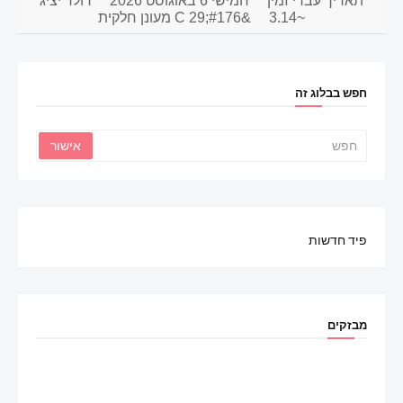
תאריך עברי זמין
חמישי 6 באוגוסט 2026
דולר יציג
~3.14
&#176;C 29 מעונן חלקית
חפש בבלוג זה
פיד חדשות
מבזקים