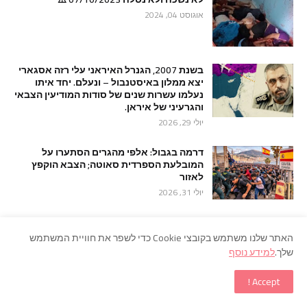
אוגוסט 04, 2024
בשנת 2007, הגנרל האיראני עלי רזה אסגארי
יצא ממלון באיסטנבול – ונעלם. יחד איתו
נעלמו עשרות שנים של סודות המודיעין הצבאי
והגרעיני של איראן.
יולי 29, 2026
דרמה בגבול: אלפי מהגרים הסתערו על
המובלעת הספרדית סאוטה; הצבא הוקפץ
לאזור
יולי 31, 2026
האתר שלנו משתמש בקובצי Cookie כדי לשפר את חוויית המשתמש
שלך.
למידע נוסף
Accept !