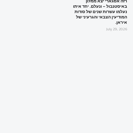
רזה אסגארי יצא ממלון
באיסטנבול – ונעלם. יחד איתו
נעלמו עשרות שנים של סודות
המודיעין הצבאי והגרעיני של
איראן.
July 29, 2026