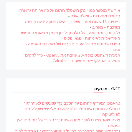
איך שף מוכשר כמו יונתן רושפלד חתום על כזו ארוחה גרועה?
ביקורת מסעדות - וואלה אוכל
-
רייטינג: 14 שעות אחרי השידור - אילה חסון קיבלה הודעה
מורכבת - מעריב
-
גל גדות, רותם סלע, יעל גולדמן ולירון ויצמן מציגות: החופשה
האידיאלית לאימהות - פנאי פלוס
-
הפרט שתופס את כל העיניים בבית של מעצבת האופנה -
-
mako
אמנית השחמט בת ה-23 עוזבת את OpenAI - כדי להקים
סטארט-אפ לקריאת מחשבות - Calcalist
-
YNET - מבזקים
טראמפ: "מעדיף לחתום על הסכם כדי שאנשים לא ייהרגו"
במפלגה תומכת גיוס: יו"ר ש"ס לשעבר אלי ישי שוקל לחזור
לפוליטיקה
צה"ל: שוגר מיירט לעבר מטרה שהתבררה כירי של כוחותינו, אין
נפגעים
גבר נפצע קשה במהלך רכיבה על אופנוע בכביש 412 סמוך לאור