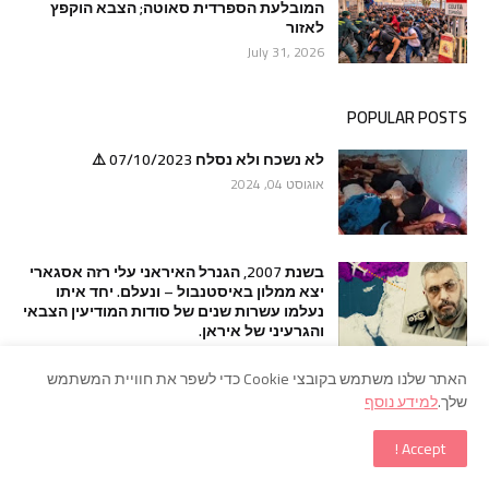
המובלעת הספרדית סאוטה; הצבא הוקפץ
לאזור
July 31, 2026
POPULAR POSTS
לא נשכח ולא נסלח 07/10/2023 ⚠️
אוגוסט 04, 2024
בשנת 2007, הגנרל האיראני עלי רזה אסגארי
יצא ממלון באיסטנבול – ונעלם. יחד איתו
נעלמו עשרות שנים של סודות המודיעין הצבאי
והגרעיני של איראן.
יולי 29, 2026
האתר שלנו משתמש בקובצי Cookie כדי לשפר את חוויית המשתמש
שלך.
למידע נוסף
דרמה בגבול: אלפי מהגרים הסתערו על
המובלעת הספרדית סאוטה; הצבא הוקפץ
לאזור
Accept !
יולי 31, 2026