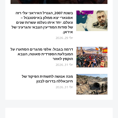
בשנת 2007, הגנרל האיראני עלי רזה
אסגארי יצא ממלון באיסטנבול –
ונעלם. יחד איתו נעלמו עשרות שנים
של סודות המודיעין הצבאי והגרעיני של
איראן.
יולי 29, 2026
דרמה בגבול: אלפי מהגרים הסתערו על
המובלעת הספרדית סאוטה; הצבא
הוקפץ לאזור
יולי 31, 2026
מכה אנושה לתשתית הפיקוד של
חיזבאללה בדרום לבנון
יולי 31, 2026