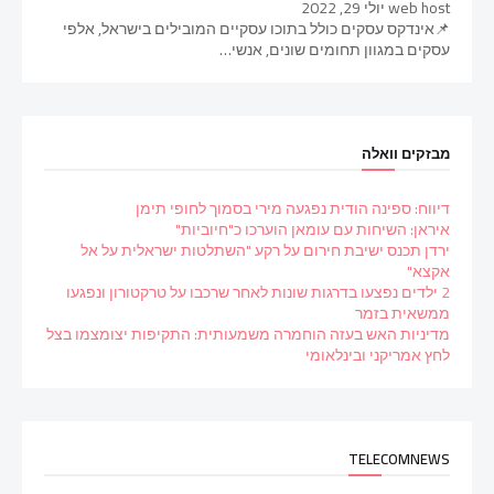
web host
יולי 29, 2022
📌אינדקס עסקים כולל בתוכו עסקיים המובילים בישראל, אלפי
עסקים במגוון תחומים שונים, אנשי…
מבזקים וואלה
דיווח: ספינה הודית נפגעה מירי בסמוך לחופי תימן
איראן: השיחות עם עומאן הוערכו כ"חיוביות"
ירדן תכנס ישיבת חירום על רקע "השתלטות ישראלית על אל
אקצא"
2 ילדים נפצעו בדרגות שונות לאחר שרכבו על טרקטורון ונפגעו
ממשאית בזמר
מדיניות האש בעזה הוחמרה משמעותית: התקיפות יצומצמו בצל
לחץ אמריקני ובינלאומי
TELECOMNEWS