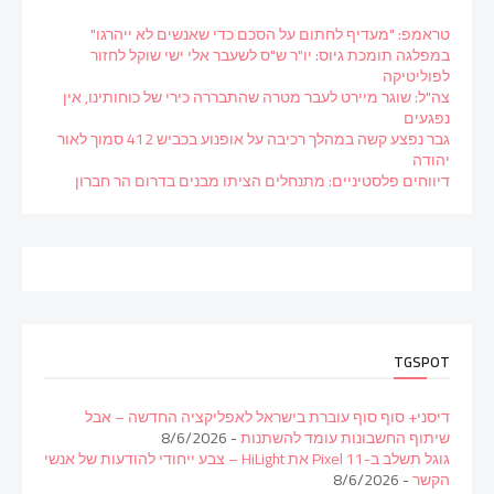
טראמפ: "מעדיף לחתום על הסכם כדי שאנשים לא ייהרגו"
במפלגה תומכת גיוס: יו"ר ש"ס לשעבר אלי ישי שוקל לחזור
לפוליטיקה
צה"ל: שוגר מיירט לעבר מטרה שהתבררה כירי של כוחותינו, אין
נפגעים
גבר נפצע קשה במהלך רכיבה על אופנוע בכביש 412 סמוך לאור
יהודה
דיווחים פלסטיניים: מתנחלים הציתו מבנים בדרום הר חברון
TGSPOT
דיסני+ סוף סוף עוברת בישראל לאפליקציה החדשה – אבל
שיתוף החשבונות עומד להשתנות
- 8/6/2026
גוגל תשלב ב-Pixel 11 את HiLight – צבע ייחודי להודעות של אנשי
הקשר
- 8/6/2026