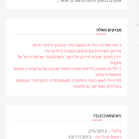
עסקים במגוון תחומים שונים, אנשי…
מבזקים וואלה
דיווח: ספינה הודית נפגעה מירי בסמוך לחופי תימן
איראן: השיחות עם עומאן הוערכו כ"חיוביות"
ירדן תכנס ישיבת חירום על רקע "השתלטות ישראלית על אל
אקצא"
2 ילדים נפצעו בדרגות שונות לאחר שרכבו על טרקטורון ונפגעו
ממשאית בזמר
מדיניות האש בעזה הוחמרה משמעותית: התקיפות יצומצמו
בצל לחץ אמריקני ובינלאומי
TELECOMNEWS
בלעדי
- 2/5/2013
ראשונים לדווח
- 10/17/2012