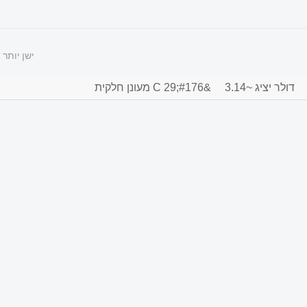
ישן יותר
דולר יציג ~3.14
&#176;C 29 מעונן חלקית