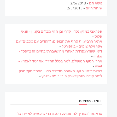
נושא חם
- 2/5/2013
שיחת היום
- 2/5/2013
פפראצי במזגן: נסרין קדרי ובן הזוג מבלים בקניון - פנאי
פלוס
-
אתגר הרביעיות סחף את הצופים: "רוקדים עם כוכבים" עם
494 אלף צופים - ביזפורטל
-
דיאן שוורץ נפרדת: "אחרי מה שעברתי בחיים זה צ'יפס" -
-
mako
אחרי הסוף המושלם: למה בכלל החזירו את "טד לאסו"? -
-
ynet
בעיות דימוי הגוף, האהבה מדייויד בואי והפחד מקאמבק:
ליסה קודרו מזמן לא רק פיבי בופה - ynet
-
YNET - מבזקים
טראמפ: "מעדיף לחתום על הסכם כדי שאנשים לא ייהרגו"