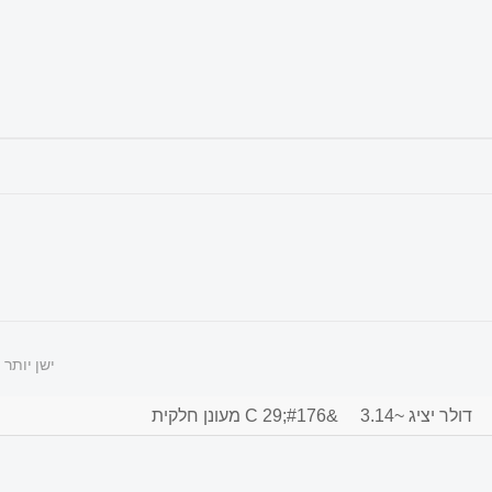
ישן יותר
דולר יציג ~3.14
&#176;C 29 מעונן חלקית