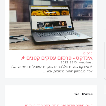
פרסום
אינדקס - פרסום עסקים קטנים 📌
web host
יולי 29, 2022
📌אינדקס עסקים כולל בתוכו עסקיים המובילים בישראל, אלפי
עסקים במגוון תחומים שונים, אנשי…
מבזקים וואלה
דיווח: ספינה הודית נפגעה מירי בסמוך לחופי תימן