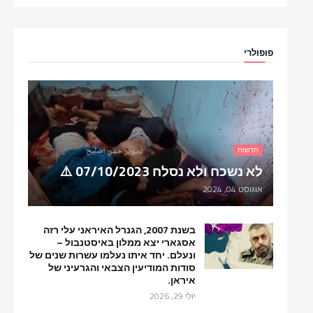
פופולרי
חדשות
לא נשכח ולא נסלח 07/10/2023 ⚠️
אוגוסט 04, 2024
בשנת 2007, הגנרל האיראני עלי רזה
אסגארי יצא ממלון באיסטנבול –
ונעלם. יחד איתו נעלמו עשרות שנים של
סודות המודיעין הצבאי והגרעיני של
איראן.
יולי 29, 2026