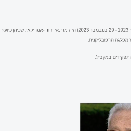
הנרי אלפרד קיסינג'ר (באנגלית: Henry Alfred Kissinger; 27 במאי 1923 - 29 בנובמבר 2023) היה מדינאי יהודי-אמריקאי, שכיהן כיועץ
המפלגה הרפובליקנית.
 התפקידים במקביל.