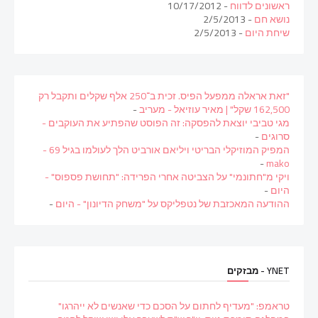
ראשונים לדווח
- 10/17/2012
נושא חם
- 2/5/2013
שיחת היום
- 2/5/2013
"זאת אראלה ממפעל הפיס. זכית ב־250 אלף שקלים ותקבל רק
162,500 שקל" | מאיר עוזיאל - מעריב
-
מגי טביבי יוצאת להפסקה: זה הפוסט שהפתיע את העוקבים -
סרוגים
-
המפיק המוזיקלי הבריטי ויליאם אורביט הלך לעולמו בגיל 69 -
-
mako
ויקי מ"חתונמי" על הצביטה אחרי הפרידה: "תחושת פספוס" -
היום
-
ההודעה המאכזבת של נטפליקס על "משחק הדיונון" - היום
-
YNET - מבזקים
טראמפ: "מעדיף לחתום על הסכם כדי שאנשים לא ייהרגו"