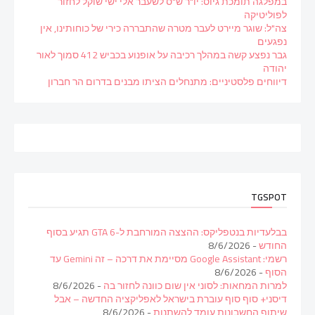
במפלגה תומכת גיוס: יו"ר ש"ס לשעבר אלי ישי שוקל לחזור
לפוליטיקה
צה"ל: שוגר מיירט לעבר מטרה שהתבררה כירי של כוחותינו, אין
נפגעים
גבר נפצע קשה במהלך רכיבה על אופנוע בכביש 412 סמוך לאור
יהודה
דיווחים פלסטיניים: מתנחלים הציתו מבנים בדרום הר חברון
TGSPOT
בבלעדיות בנטפליקס: ההצצה המורחבת ל-GTA 6 תגיע בסוף
החודש
- 8/6/2026
רשמי: Google Assistant מסיימת את דרכה – זה Gemini עד
הסוף
- 8/6/2026
למרות המחאות: לסוני אין שום כוונה לחזור בה
- 8/6/2026
דיסני+ סוף סוף עוברת בישראל לאפליקציה החדשה – אבל
שיתוף החשבונות עומד להשתנות
- 8/6/2026