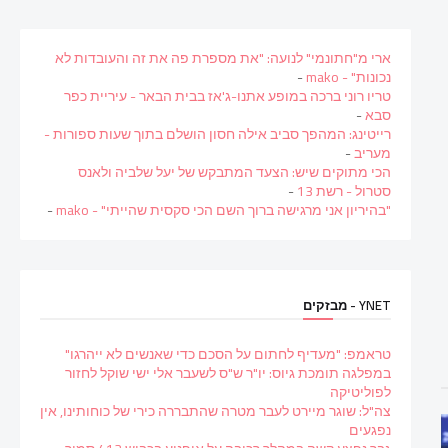
ארי מ"חתונמי" לנועה: "את מספרת פה את זה והעובדות לא
נכונות" - mako
-
טריו רוני ברכה במופע אתנו-ג'אז בבית הבאר - עיריית כפר
סבא
-
רייטינג: המהפך סביב אילה חסון הושלם בתוך שעות ספורות -
מעריב
-
הכי מתוקים שיש: הצעד המתבקש של יעל שלביה ולאנס
סטרול - רשת 13
-
"בהיריון אני מרגישה ברוך השם הכי סקסית שהייתי" - mako
-
YNET - מבזקים
טראמפ: "מעדיף לחתום על הסכם כדי שאנשים לא ייהרגו"
במפלגה תומכת גיוס: יו"ר ש"ס לשעבר אלי ישי שוקל לחזור
לפוליטיקה
צה"ל: שוגר מיירט לעבר מטרה שהתבררה כירי של כוחותינו, אין
נפגעים