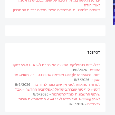
גבר נפצע קשה במהלך רכיבה על אופנוע בכביש 412 סמוך
לאור יהודה
דיווחים פלסטיניים: מתנחלים הציתו מבנים בדרום הר חברון
TGSPOT
בבלעדיות בנטפליקס: ההצצה המורחבת ל-GTA 6 תגיע בסוף
החודש
- 8/6/2026
רשמי: Google Assistant מסיימת את דרכה – זה Gemini עד
הסוף
- 8/6/2026
למרות המחאות: לסוני אין שום כוונה לחזור בה
- 8/6/2026
דיסני+ סוף סוף עוברת בישראל לאפליקציה החדשה – אבל
שיתוף החשבונות עומד להשתנות
- 8/6/2026
לא רק Nothing: גוגל תביא ל-Pixel 11 התראות עם אורות
צבעוניים
- 8/6/2026