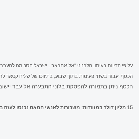
על פי הדיווח בעיתון הלבנוני "אל-אחבאר", ישראל הסכימה להעברת 50 מיליון דולר מקטאר לארגון הטרור חמ
הכסף יעבור בשתי פעימות בתוך שבוע, בתיווכו של שליח קטאר לרצ
הכסף ניתן בתמורה להפסקת בלוני התבערה אל עבר יישובי
15 מליון דולר במזוודות: משכורות לאנשי חמאס נכנסו לעזה בחסות בנט, לפיד, גנץ.