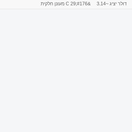
דולר יציג ~3.14
&#176;C 29 מעונן חלקית