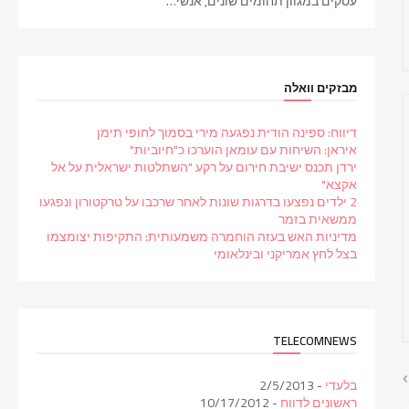
עסקים במגוון תחומים שונים, אנשי…
מבזקים וואלה
דיווח: ספינה הודית נפגעה מירי בסמוך לחופי תימן
איראן: השיחות עם עומאן הוערכו כ"חיוביות"
ירדן תכנס ישיבת חירום על רקע "השתלטות ישראלית על אל
אקצא"
2 ילדים נפצעו בדרגות שונות לאחר שרכבו על טרקטורון ונפגעו
ממשאית בזמר
מדיניות האש בעזה הוחמרה משמעותית: התקיפות יצומצמו
בצל לחץ אמריקני ובינלאומי
TELECOMNEWS
בלעדי
- 2/5/2013
ראשונים לדווח
- 10/17/2012