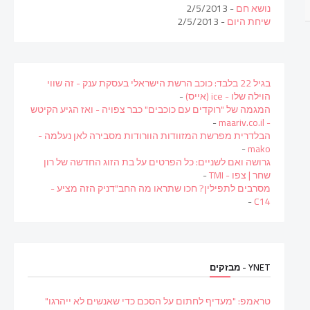
נושא חם
- 2/5/2013
שיחת היום
- 2/5/2013
בגיל 22 בלבד: כוכב הרשת הישראלי בעסקת ענק - זה שווי
הוילה שלו - ice (אייס)
-
המגמה של "רוקדים עם כוכבים" כבר צפויה - ואז הגיע הקיטש
-
- maariv.co.il
הבלדרית מפרשת המזוודות הוורודות מסבירה לאן נעלמה -
-
mako
גרושה ואם לשניים: כל הפרטים על בת הזוג החדשה של רון
שחר | צפו - TMI
-
מסרבים לתפילין? חכו שתראו מה החב"דניק הזה מציע -
-
C14
YNET - מבזקים
טראמפ: "מעדיף לחתום על הסכם כדי שאנשים לא ייהרגו"