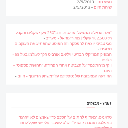
נושא חם
- 2/5/2013
שיחת היום
- 2/5/2013
"זאת אראלה ממפעל הפיס. זכית ב־250 אלף שקלים ותקבל
רק 162,500 שקל" | מאיר עוזיאל - מעריב
-
מגי טביבי יוצאת להפסקה: זה הפוסט שהפתיע את העוקבים -
סרוגים
-
המפיק המוזיקלי הבריטי ויליאם אורביט הלך לעולמו בגיל 69 -
-
mako
ויקי מ"חתונמי" על הצביטה אחרי הפרידה: "תחושת פספוס" -
היום
-
ההודעה המאכזבת של נטפליקס על "משחק הדיונון" - היום
-
YNET - מבזקים
טראמפ: "מעדיף לחתום על הסכם כדי שאנשים לא ייהרגו"
במפלגה תומכת גיוס: יו"ר ש"ס לשעבר אלי ישי שוקל לחזור