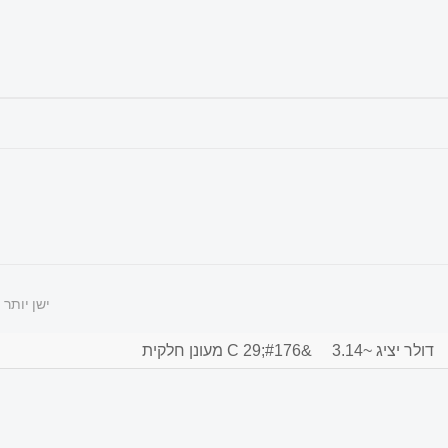
ישן יותר
דולר יציג ~3.14
&#176;C 29 מעונן חלקית