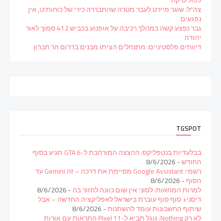
לפוליטיקה
צה"ל: שוגר מיירט לעבר מטרה שהתבררה כירי של כוחותינו, אין
נפגעים
גבר נפצע קשה במהלך רכיבה על אופנוע בכביש 412 סמוך לאור
יהודה
דיווחים פלסטיניים: מתנחלים הציתו מבנים בדרום הר חברון
TGSPOT
בבלעדיות בנטפליקס: ההצצה המורחבת ל-GTA 6 תגיע בסוף
החודש
- 8/6/2026
רשמי: Google Assistant מסיימת את דרכה – זה Gemini עד
הסוף
- 8/6/2026
למרות המחאות: לסוני אין שום כוונה לחזור בה
- 8/6/2026
דיסני+ סוף סוף עוברת בישראל לאפליקציה החדשה – אבל
שיתוף החשבונות עומד להשתנות
- 8/6/2026
לא רק Nothing: גוגל תביא ל-Pixel 11 התראות עם אורות