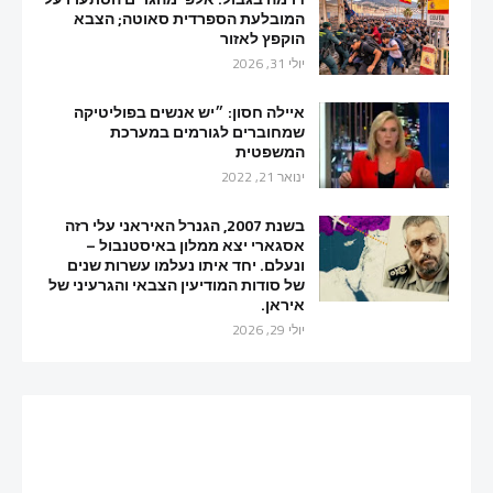
המובלעת הספרדית סאוטה; הצבא
הוקפץ לאזור
יולי 31, 2026
איילה חסון: ״יש אנשים בפוליטיקה
שמחוברים לגורמים במערכת
המשפטית
ינואר 21, 2022
בשנת 2007, הגנרל האיראני עלי רזה
אסגארי יצא ממלון באיסטנבול –
ונעלם. יחד איתו נעלמו עשרות שנים
של סודות המודיעין הצבאי והגרעיני של
איראן.
יולי 29, 2026