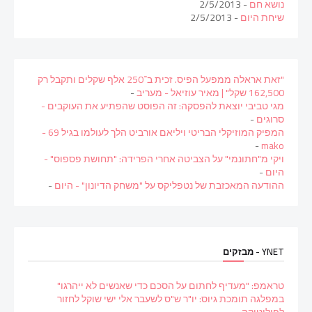
נושא חם
- 2/5/2013
שיחת היום
- 2/5/2013
"זאת אראלה ממפעל הפיס. זכית ב־250 אלף שקלים ותקבל רק
162,500 שקל" | מאיר עוזיאל - מעריב
-
מגי טביבי יוצאת להפסקה: זה הפוסט שהפתיע את העוקבים -
סרוגים
-
המפיק המוזיקלי הבריטי ויליאם אורביט הלך לעולמו בגיל 69 -
-
mako
ויקי מ"חתונמי" על הצביטה אחרי הפרידה: "תחושת פספוס" -
היום
-
ההודעה המאכזבת של נטפליקס על "משחק הדיונון" - היום
-
YNET - מבזקים
טראמפ: "מעדיף לחתום על הסכם כדי שאנשים לא ייהרגו"
במפלגה תומכת גיוס: יו"ר ש"ס לשעבר אלי ישי שוקל לחזור