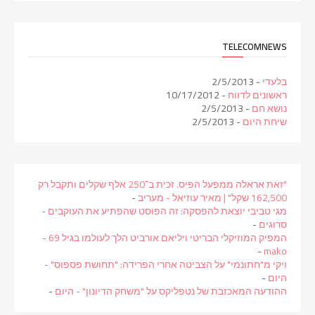
TELECOMNEWS
בלעדי
- 2/5/2013
ראשונים לדווח
- 10/17/2012
נושא חם
- 2/5/2013
שיחת היום
- 2/5/2013
"זאת אראלה ממפעל הפיס. זכית ב־250 אלף שקלים ותקבל רק
162,500 שקל" | מאיר עוזיאל - מעריב
-
מגי טביבי יוצאת להפסקה: זה הפוסט שהפתיע את העוקבים -
סרוגים
-
המפיק המוזיקלי הבריטי ויליאם אורביט הלך לעולמו בגיל 69 -
-
mako
ויקי מ"חתונמי" על הצביטה אחרי הפרידה: "תחושת פספוס" -
היום
-
ההודעה המאכזבת של נטפליקס על "משחק הדיונון" - היום
-