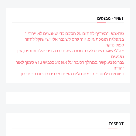
YNET - מבזקים
טראמפ: "מעדיף לחתום על הסכם כדי שאנשים לא ייהרגו"
במפלגה תומכת גיוס: יו"ר ש"ס לשעבר אלי ישי שוקל לחזור
לפוליטיקה
צה"ל: שוגר מיירט לעבר מטרה שהתבררה כירי של כוחותינו, אין
נפגעים
גבר נפצע קשה במהלך רכיבה על אופנוע בכביש 412 סמוך לאור
יהודה
דיווחים פלסטיניים: מתנחלים הציתו מבנים בדרום הר חברון
TGSPOT