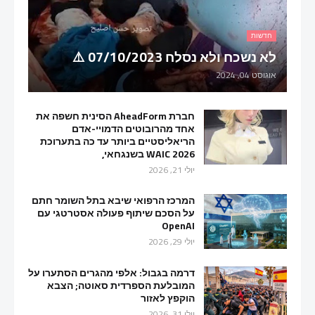
חדשות
לא נשכח ולא נסלח 07/10/2023 ⚠️
אוגוסט 04, 2024
חברת AheadForm הסינית חשפה את
אחד מהרובוטים הדמויי-אדם
הריאליסטיים ביותר עד כה בתערוכת
WAIC 2026 בשנגחאי,
יולי 21, 2026
המרכז הרפואי שיבא בתל השומר חתם
על הסכם שיתוף פעולה אסטרטגי עם
OpenAI
יולי 29, 2026
דרמה בגבול: אלפי מהגרים הסתערו על
המובלעת הספרדית סאוטה; הצבא
הוקפץ לאזור
יולי 31, 2026