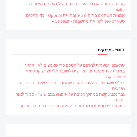
הפרט שתופס את כל העיניים בבית של מעצבת האופנה -
-
mako
אמנית השחמט בת ה-23 עוזבת את OpenAI - כדי להקים
סטארט-אפ לקריאת מחשבות - Calcalist
-
YNET - מבזקים
טראמפ: "מעדיף לחתום על הסכם כדי שאנשים לא ייהרגו"
במפלגה תומכת גיוס: יו"ר ש"ס לשעבר אלי ישי שוקל לחזור
לפוליטיקה
צה"ל: שוגר מיירט לעבר מטרה שהתבררה כירי של כוחותינו, אין
נפגעים
גבר נפצע קשה במהלך רכיבה על אופנוע בכביש 412 סמוך לאור
יהודה
דיווחים פלסטיניים: מתנחלים הציתו מבנים בדרום הר חברון