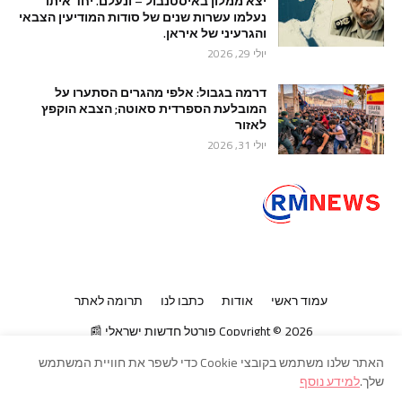
יצא ממלון באיסטנבול – ונעלם. יחד איתו
נעלמו עשרות שנים של סודות המודיעין הצבאי
והגרעיני של איראן.
יולי 29, 2026
דרמה בגבול: אלפי מהגרים הסתערו על
המובלעת הספרדית סאוטה; הצבא הוקפץ
לאזור
יולי 31, 2026
עמוד ראשי
אודות
כתבו לנו
תרומה לאתר
2026
Copyright ©
פורטל חדשות ישראלי 📰
האתר שלנו משתמש בקובצי Cookie כדי לשפר את חוויית המשתמש
שלך.
למידע נוסף