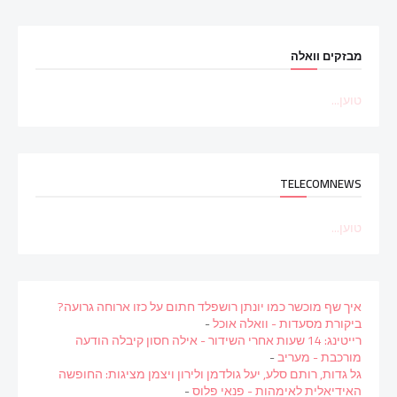
מבזקים וואלה
טוען...
TELECOMNEWS
טוען...
איך שף מוכשר כמו יונתן רושפלד חתום על כזו ארוחה גרועה?
ביקורת מסעדות - וואלה אוכל
-
רייטינג: 14 שעות אחרי השידור - אילה חסון קיבלה הודעה
מורכבת - מעריב
-
גל גדות, רותם סלע, יעל גולדמן ולירון ויצמן מציגות: החופשה
האידיאלית לאימהות - פנאי פלוס
-